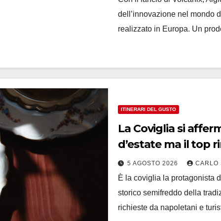
dell’innovazione nel mondo dei
realizzato in Europa. Un pro
ITINERARI DEL GUSTO
La Coviglia si afferma nella storica pastic
d’estate ma il top ri
da Pintauro
5 AGOSTO 2026
CARLO 
È la coviglia la protagonista 
storico semifreddo della tradi
richieste da napoletani e turi