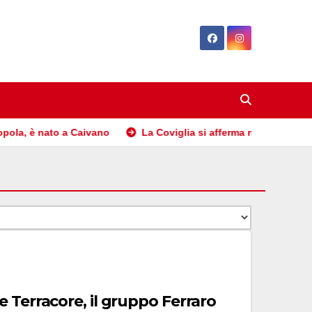
aivano
La Coviglia si afferma nella storica pasticceria d’esta
 Terracore, il gruppo Ferraro