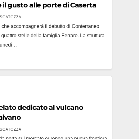
amplia l’ ospitalità e il gusto alle porte di Caserta
SCATOZZA
 che accompagnerà il debutto di Conterraneo
quattro stelle della famiglia Ferraro. La struttura
i lunedì…
gelato dedicato al vulcano
Caivano
SCATOZZA
gida porta sul mercato europeo una nuova frontiera