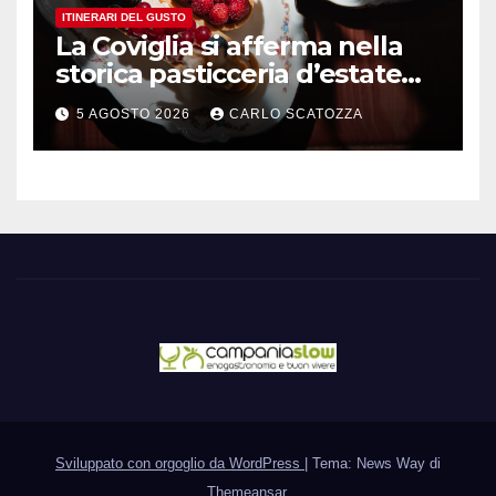
ITINERARI DEL GUSTO
La Coviglia si afferma nella
storica pasticceria d’estate
ma il top rimane la
5 AGOSTO 2026
CARLO SCATOZZA
sfogliatella, in diretta da
Pintauro
Sviluppato con orgoglio da WordPress
|
Tema: News Way di
Themeansar
.