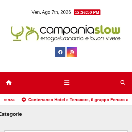
Salta
Ven. Ago 7th, 2026
12:36:51 PM
al
contenuto
nterraneo Hotel e Terracore, il gruppo Ferraro amplia l’ ospitalità 
Categorie