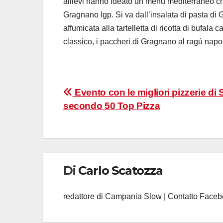
allievi hanno ideato un menu mediterraneo che
Gragnano Igp. Si va dall’insalata di pasta d
affumicata alla tartelletta di ricotta di bufa
classico, i paccheri di Gragnano al ragù napo
Navigazione
Evento con le migliori pizzerie di
secondo 50 Top Pizza
articoli
Di
Carlo Scatozza
redattore di Campania Slow | Contatto Face