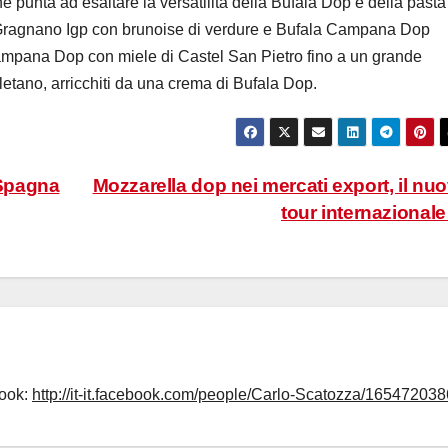
 punta ad esaltare la versatilità della Bufala Dop e della pasta
i Gragnano Igp con brunoise di verdure e Bufala Campana Dop
la campana Dop con miele di Castel San Pietro fino a un grande
letano, arricchiti da una crema di Bufala Dop.
 Spagna
Mozzarella dop nei mercati export, il nu
tour internazional
book:
http://it-it.facebook.com/people/Carlo-Scatozza/165472038