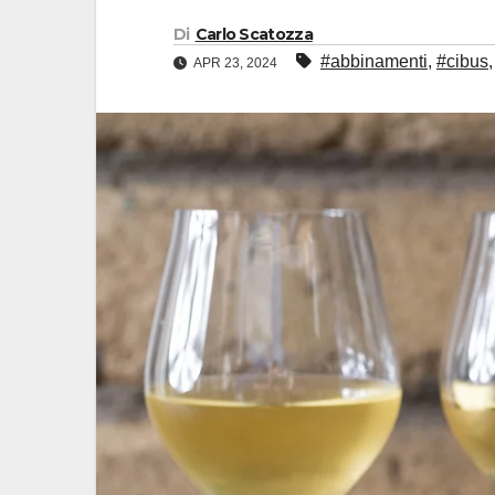
Di
Carlo Scatozza
#abbinamenti
,
#cibus
APR 23, 2024