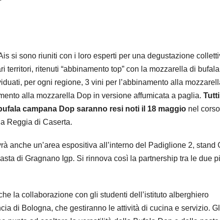
Ais si sono riuniti con i loro esperti per una degustazione collett
i territori, ritenuti “abbinamento top” con la mozzarella di bufala
iduati, per ogni regione, 3 vini per l’abbinamento alla mozzarel
amento alla mozzarella Dop in versione affumicata a paglia.
Tutti
i bufala campana Dop saranno resi noti il 18 maggio
nel corso
lla Reggia di Caserta.
avrà anche un’area espositiva all’interno del Padiglione 2, stand 
asta di Gragnano Igp. Si rinnova così la partnership tra le due p
.
che la collaborazione con gli studenti dell’istituto alberghiero
ia di Bologna, che gestiranno le attività di cucina e servizio. Gl