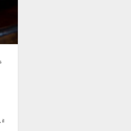
s
, il