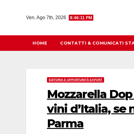
Salta
al
Ven. Ago 7th, 2026
8:46:12 PM
contenuto
HOME
CONTATTI & COMUNICATI ST
EDITORIA E OPPORTUNITÀ EXPORT
Mozzarella Dop
vini d’Italia, se
Parma