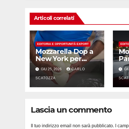
Articoli correlati
EDITORIA E OPPORTUNITÀ EXPORT
EDIT
Mozzarella Dop a
Moz
New York per
Par
mostrare come
du
GIU 25, 2026
CARLO
GIU
nasce l’oro bianco
del sud
SCATOZZA
SCAT
Lascia un commento
Il tuo indirizzo email non sarà pubblicato.
I camp