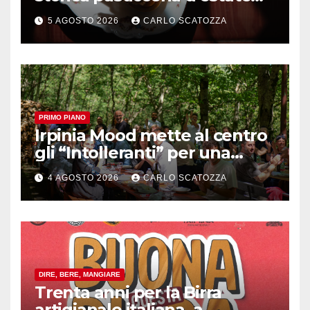
ma il top rimane la
5 AGOSTO 2026
CARLO SCATOZZA
sfogliatella, in diretta da
Pintauro
PRIMO PIANO
Irpinia Mood mette al centro
gli “Intolleranti” per una
rivoluzione sostenibile del
4 AGOSTO 2026
CARLO SCATOZZA
cibo
DIRE, BERE, MANGIARE
Trenta anni per la Birra
artigianale italiana, a