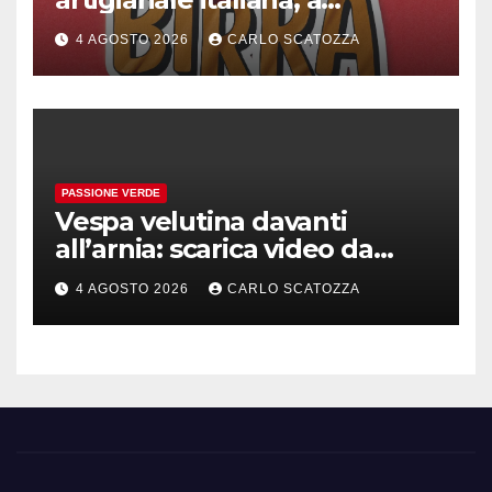
Pomigliano d’arco evento
4 AGOSTO 2026
CARLO SCATOZZA
celebrativo con birra speciale
PASSIONE VERDE
Vespa velutina davanti
all’arnia: scarica video da
TikTok prima che il post
4 AGOSTO 2026
CARLO SCATOZZA
sparisca