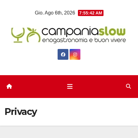
Salta
Gio. Ago 6th, 2026
7:55:43 AM
al
contenuto
Privacy