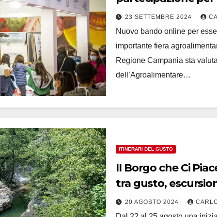
23 SETTEMBRE 2024
C
Nuovo bando online per essere
importante fiera agroalimentar
Regione Campania sta valuta
dell’Agroalimentare…
ITINERARI DEL GUSTO
Il Borgo che Ci Pi
tra gusto, escursion
20 AGOSTO 2024
CARLO
Dal 22 al 25 agosto una inizia