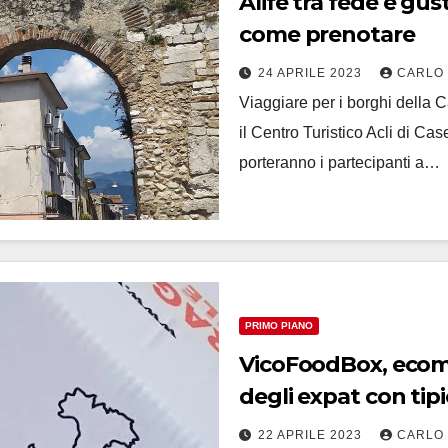
Alife tra fede e gusto con Cta Acli il 7 maggio,
come prenotare
24 APRILE 2023
CARLO
Viaggiare per i borghi della C
il Centro Turistico Acli di Ca
porteranno i partecipanti a…
PRIMO PIANO
VicoFoodBox, ecomme
degli expat con tip
22 APRILE 2023
CARLO