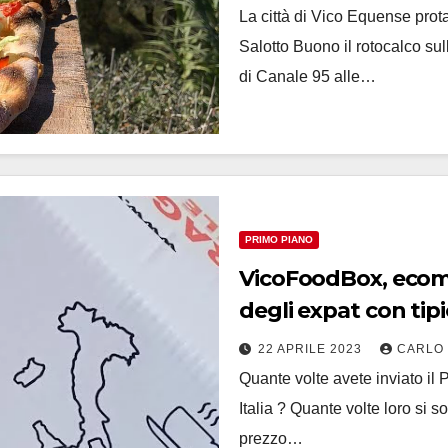
La città di Vico Equense prota
Salotto Buono il rotocalco sull
di Canale 95 alle…
PRIMO PIANO
VicoFoodBox, ecomme
degli expat con tip
22 APRILE 2023
CARLO
Quante volte avete inviato il 
Italia ? Quante volte loro si 
prezzo…