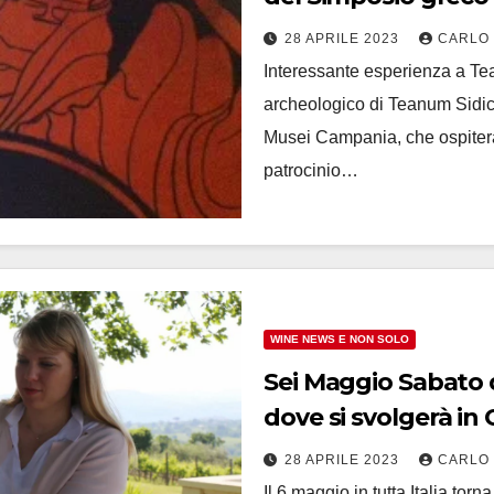
eventi
28 APRILE 2023
CARLO
Interessante esperienza a Te
archeologico di Teanum Sidici
Musei Campania, che ospiterà d
patrocinio…
WINE NEWS E NON SOLO
Sei Maggio Sabato d
dove si svolgerà i
28 APRILE 2023
CARLO
Il 6 maggio in tutta Italia tor