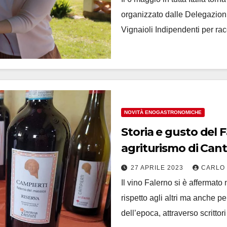
organizzato dalle Delegazioni
Vignaioli Indipendenti per ra
NOVITÀ ENOGASTRONOMICHE
Storia e gusto del Falerno a Masseria
agriturismo di Cant
27 APRILE 2023
CARLO
Il vino Falerno si è affermato
rispetto agli altri ma anche pe
dell’epoca, attraverso scrittor