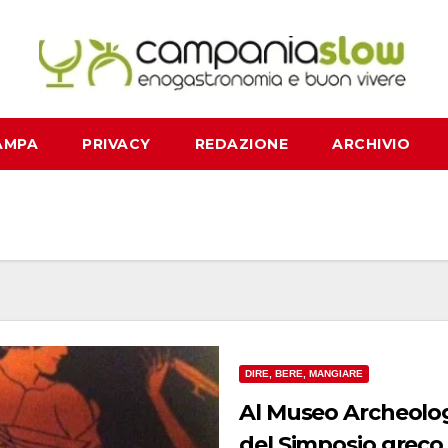
AMPA
PRIVACY
REDAZIONE
ARCHIVIO
DIRE, BERE, MANGIARE
Al Museo Archeologi
del Simposio greco a