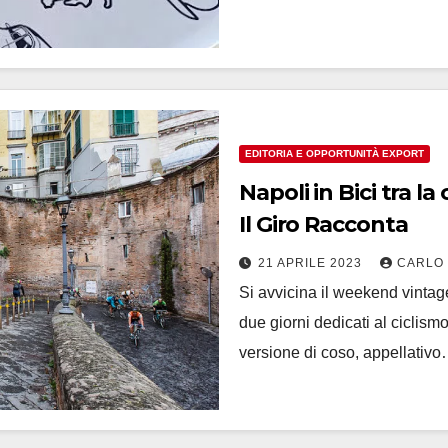
EDITORIA E OPPORTUNITÀ EXPORT
Napoli in Bici tra la ciclostorica la
Il Giro Racconta
21 APRILE 2023
CARLO
Si avvicina il weekend vintage
due giorni dedicati al ciclism
versione di coso, appellativ