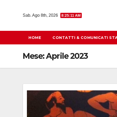
Salta
al
Sab. Ago 8th, 2026
8:25:12 AM
contenuto
HOME
CONTATTI & COMUNICATI ST
Mese:
Aprile 2023