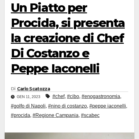
Un Piatto per
Procida, si presenta
la creazione di Chef
Di Costanzo e
Peppe Iaconelli
Di
Carlo Scatozza
#chef
,
#cibo
,
#enogastronomia
,
GEN 11, 2023
#golfo di Napoli
,
#nino di costanzo
,
#peppe iaconelli
,
#procida
,
#Regione Campania
,
#scabec