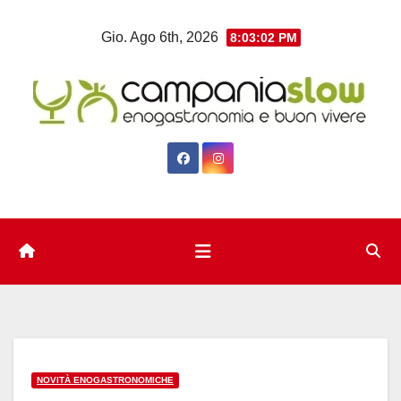
Salta
Gio. Ago 6th, 2026
8:03:03 PM
al
contenuto
NOVITÀ ENOGASTRONOMICHE