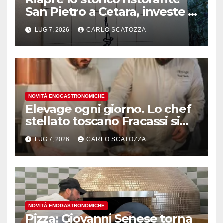
San Pietro a Cetara, investe il
gruppo Armatore
LUG 7, 2026
CARLO SCATOZZA
NOVITÀ ENOGASTRONOMICHE
Elevage ogni giorno. Lo chef
stellato toscano Fracassi si
trasferisce a Trentola
LUG 7, 2026
CARLO SCATOZZA
Ducenta
NOVITÀ ENOGASTRONOMICHE
Pizza: Giovanni Senese torna