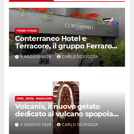
PRIMO PIANO
Conterraneo Hotel e
Terracore, il gruppo Ferraro
amplia l’ ospitalità e il gusto
6 AGOSTO 2026
CARLO SCATOZZA
alle porte di Caserta
DIRE, BERE, MANGIARE
Volcanix, il nuovo gelato
dedicato al vulcano spopola,
è nato a Caivano
6 AGOSTO 2026
CARLO SCATOZZA