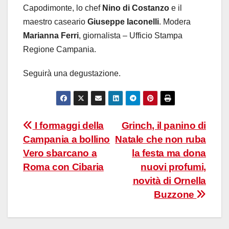
Capodimonte, lo chef
Nino di Costanzo
e il
maestro caseario
Giuseppe Iaconelli
. Modera
Marianna Ferri
, giornalista – Ufficio Stampa
Regione Campania.
Seguirà una degustazione.
Navigazione
I formaggi della
Grinch, il panino di
Campania a bollino
Natale che non ruba
articoli
Vero sbarcano a
la festa ma dona
Roma con Cibaria
nuovi profumi,
novità di Ornella
Buzzone