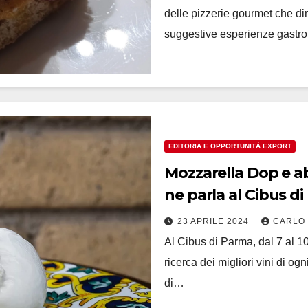
delle pizzerie gourmet che dir
suggestive esperienze gastr
EDITORIA E OPPORTUNITÀ EXPORT
Mozzarella Dop e abb
ne parla al Cibus d
23 APRILE 2024
CARLO
Al Cibus di Parma, dal 7 al 10
ricerca dei migliori vini di og
di…