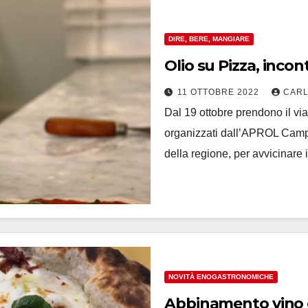
DIRE, BERE, MANGIARE
Olio su Pizza, incon
11 OTTOBRE 2022
CARL
Dal 19 ottobre prendono il via
organizzati dall’APROL Campan
della regione, per avvicinare
NOVITÀ ENOGASTRONOMICHE
Abbinamento vino e p