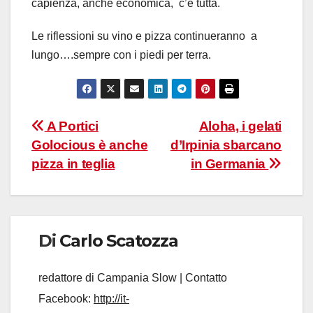
capienza, anche economica, c’è tutta.
Le riflessioni su vino e pizza continueranno a
lungo….sempre con i piedi per terra.
Navigazione
A Portici
Aloha, i gelati
Golocious è anche
d’Irpinia sbarcano
articoli
pizza in teglia
in Germania
Di
Carlo Scatozza
redattore di Campania Slow | Contatto
Facebook:
http://it-