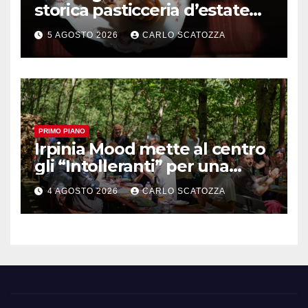
storica pasticceria d’estate
ma il top rimane la
5 AGOSTO 2026
CARLO SCATOZZA
sfogliatella, in diretta da
Pintauro
PRIMO PIANO
Irpinia Mood mette al centro
gli “Intolleranti” per una
rivoluzione sostenibile del
4 AGOSTO 2026
CARLO SCATOZZA
cibo