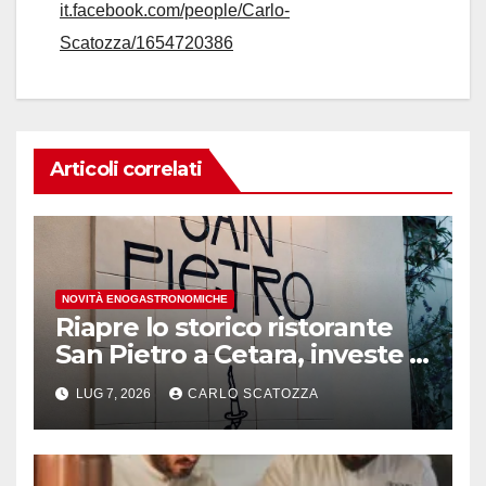
it.facebook.com/people/Carlo-
Scatozza/1654720386
Articoli correlati
NOVITÀ ENOGASTRONOMICHE
Riapre lo storico ristorante
San Pietro a Cetara, investe il
gruppo Armatore
LUG 7, 2026
CARLO SCATOZZA