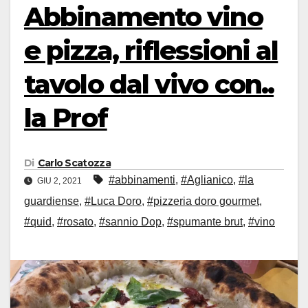
Abbinamento vino
e pizza, riflessioni al
tavolo dal vivo con..
la Prof
Di
Carlo Scatozza
#abbinamenti
,
#Aglianico
,
#la
GIU 2, 2021
guardiense
,
#Luca Doro
,
#pizzeria doro gourmet
,
#quid
,
#rosato
,
#sannio Dop
,
#spumante brut
,
#vino