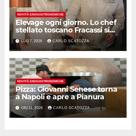
NOVITÀ ENOGASTRONOMICHE
Elevage ogni giorno. Lo chef
stellato toscano Fracassi si
trasferisce a Trentola
LUG 7, 2026
CARLO SCATOZZA
Ducenta
NOVITÀ ENOGASTRONOMICHE
Pizza: Giovanni Senese torna
a Napoli e apre a Pianura
GIU 11, 2026
CARLO SCATOZZA