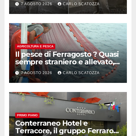
pluripremiato
7 AGOSTO 2026
CARLO SCATOZZA
AGRICOLTURA E PESCA
Il pesce di Ferragosto ? Quasi
sempre straniero e allevato,
in sofferenza
7 AGOSTO 2026
CARLO SCATOZZA
PRIMO PIANO
Conterraneo Hotel e
Terracore, il gruppo Ferraro