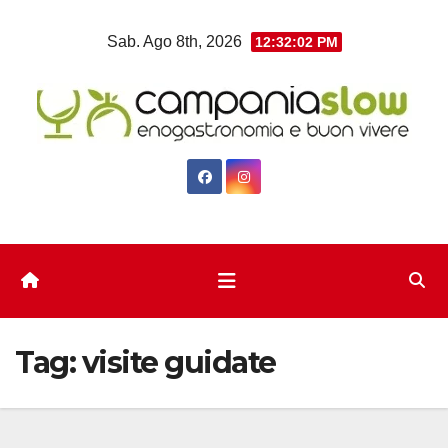
Salta
Sab. Ago 8th, 2026
12:32:03 PM
al
contenuto
Tag:
visite guidate