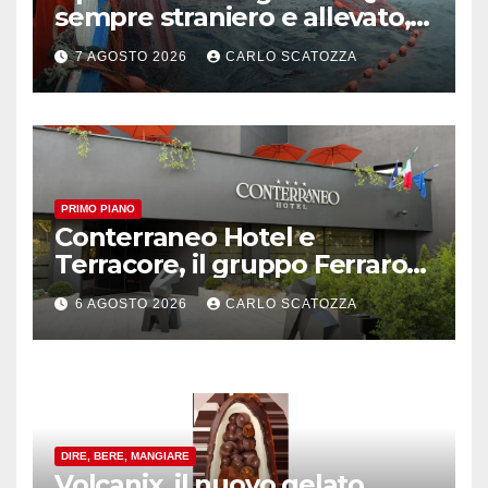
sempre straniero e allevato,
in sofferenza
7 AGOSTO 2026
CARLO SCATOZZA
PRIMO PIANO
Conterraneo Hotel e
Terracore, il gruppo Ferraro
amplia l’ ospitalità e il gusto
6 AGOSTO 2026
CARLO SCATOZZA
alle porte di Caserta
DIRE, BERE, MANGIARE
Volcanix, il nuovo gelato