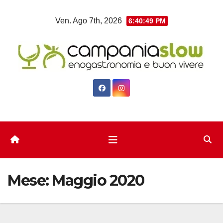
Salta
Ven. Ago 7th, 2026
6:40:50 PM
al
contenuto
Mese:
Maggio 2020