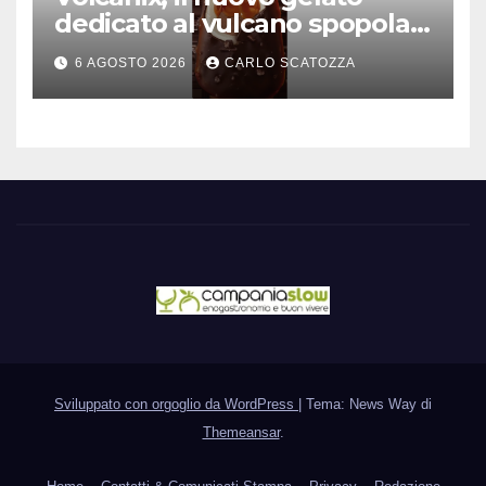
dedicato al vulcano spopola,
è nato a Caivano
6 AGOSTO 2026
CARLO SCATOZZA
Sviluppato con orgoglio da WordPress
|
Tema: News Way di
Themeansar
.