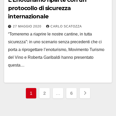
protocollo di sicurezza
internazionale
27 MAGGIO 2020
CARLO SCATOZZA
“Torneremo a riaprire le nostre cantine, in tutta
sicurezza”: in uno scenario senza precedenti che ci
porta a riprogettare l’enoturismo, Movimento Turismo
del Vino e Roberta Garibaldi hanno presentato
questa…
Paginazione
1
2
…
6
degli
articoli