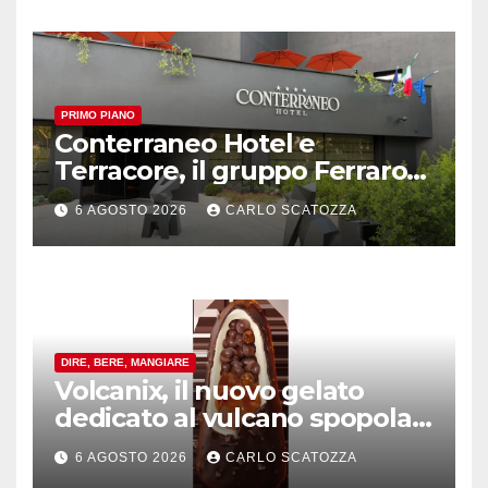
PRIMO PIANO
Conterraneo Hotel e
Terracore, il gruppo Ferraro
amplia l’ ospitalità e il gusto
6 AGOSTO 2026
CARLO SCATOZZA
alle porte di Caserta
DIRE, BERE, MANGIARE
Volcanix, il nuovo gelato
dedicato al vulcano spopola,
è nato a Caivano
6 AGOSTO 2026
CARLO SCATOZZA