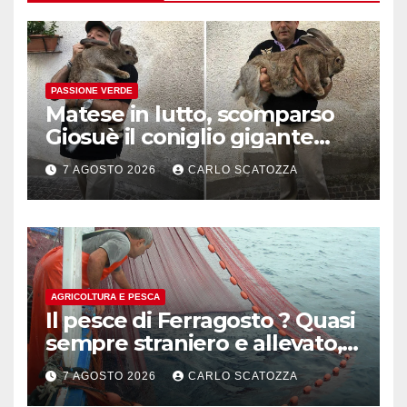
PASSIONE VERDE
Matese in lutto, scomparso
Giosuè il coniglio gigante
pluripremiato
7 AGOSTO 2026
CARLO SCATOZZA
AGRICOLTURA E PESCA
Il pesce di Ferragosto ? Quasi
sempre straniero e allevato,
in sofferenza
7 AGOSTO 2026
CARLO SCATOZZA