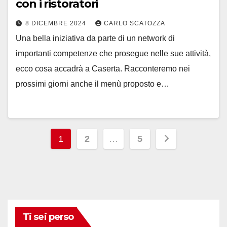
con i ristoratori
8 DICEMBRE 2024
CARLO SCATOZZA
Una bella iniziativa da parte di un network di
importanti competenze che prosegue nelle sue attività,
ecco cosa accadrà a Caserta. Racconteremo nei
prossimi giorni anche il menù proposto e…
Paginazione
1
2
…
5
degli
articoli
Ti sei perso