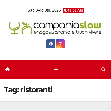
Salta
Sab. Ago 8th, 2026
8:49:00 AM
al
contenuto
Tag:
ristoranti