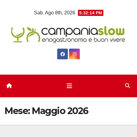
Salta
Sab. Ago 8th, 2026
5:32:16 PM
al
contenuto
Mese:
Maggio 2026