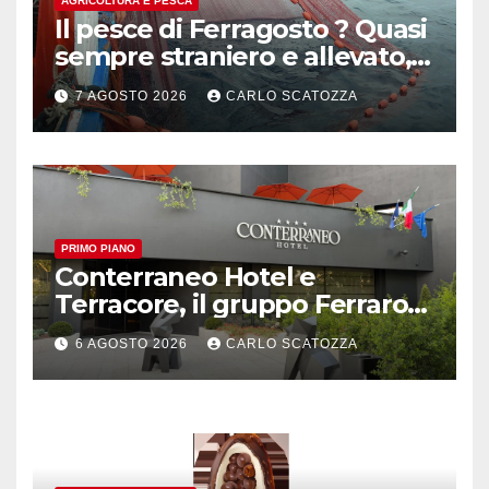
AGRICOLTURA E PESCA
Il pesce di Ferragosto ? Quasi
sempre straniero e allevato,
in sofferenza
7 AGOSTO 2026
CARLO SCATOZZA
PRIMO PIANO
Conterraneo Hotel e
Terracore, il gruppo Ferraro
amplia l’ ospitalità e il gusto
6 AGOSTO 2026
CARLO SCATOZZA
alle porte di Caserta