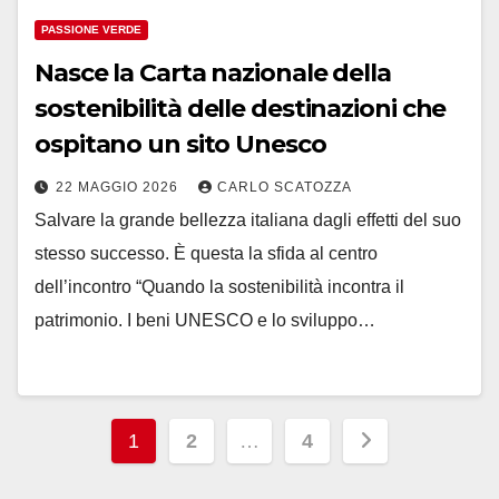
PASSIONE VERDE
Nasce la Carta nazionale della
sostenibilità delle destinazioni che
ospitano un sito Unesco
22 MAGGIO 2026
CARLO SCATOZZA
Salvare la grande bellezza italiana dagli effetti del suo
stesso successo. È questa la sfida al centro
dell’incontro “Quando la sostenibilità incontra il
patrimonio. I beni UNESCO e lo sviluppo…
Paginazione
1
2
…
4
degli