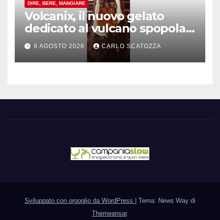
DIRE, BERE, MANGIARE
Volcanix, il nuovo gelato
dedicato al vulcano spopola,
è nato a Caivano
6 AGOSTO 2026
CARLO SCATOZZA
Sviluppato con orgoglio da WordPress
|
Tema: News Way di
Themeansar
.