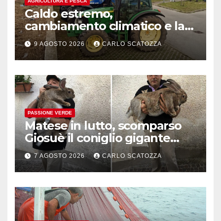
AGRICOLTURA E PESCA
Caldo estremo,
cambiamento climatico e la
follia del mondo agricolo
9 AGOSTO 2026
CARLO SCATOZZA
contro le ( tentate ) politiche
green della UE
PASSIONE VERDE
Matese in lutto, scomparso
Giosuè il coniglio gigante
pluripremiato
7 AGOSTO 2026
CARLO SCATOZZA