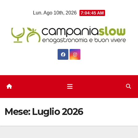
Salta
Lun. Ago 10th, 2026
7:04:46 AM
al
contenuto
Mese:
Luglio 2026