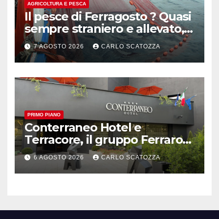
AGRICOLTURA E PESCA
Il pesce di Ferragosto ? Quasi
sempre straniero e allevato,
in sofferenza
7 AGOSTO 2026
CARLO SCATOZZA
PRIMO PIANO
Conterraneo Hotel e
Terracore, il gruppo Ferraro
amplia l’ ospitalità e il gusto
6 AGOSTO 2026
CARLO SCATOZZA
alle porte di Caserta