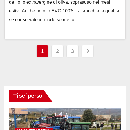
dell’olio extravergine di oliva, soprattutto nei mesi
estivi. Anche un olio EVO 100% italiano di alta qualità,
se conservato in modo scorretto,…
Paginazione
1
2
3
degli
articoli
Ti sei perso