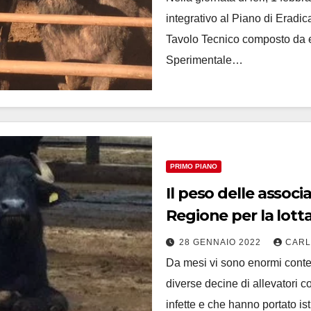
integrativo al Piano di Eradic
Tavolo Tecnico composto da es
Sperimentale…
PRIMO PIANO
Il peso delle associ
Regione per la lotta
Volturno
28 GENNAIO 2022
CARL
Da mesi vi sono enormi conte
diverse decine di allevatori c
infette e che hanno portato is