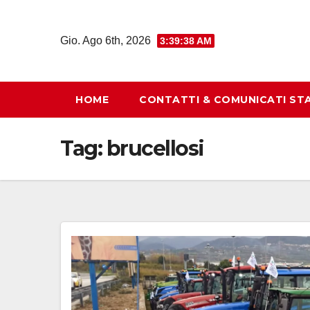
Salta
al
Gio. Ago 6th, 2026
3:39:39 AM
contenuto
HOME
CONTATTI & COMUNICATI ST
Tag:
brucellosi