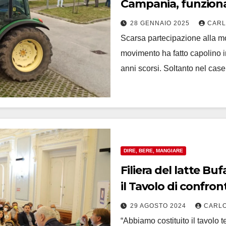
Campania, funziona 
Regione
28 GENNAIO 2025
CARL
Scarsa partecipazione alla mob
movimento ha fatto capolino 
anni scorsi. Soltanto nel cas
DIRE, BERE, MANGIARE
Filiera del latte Bu
il Tavolo di confron
29 AGOSTO 2024
CARLO
“Abbiamo costituito il tavolo