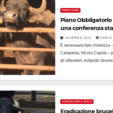
PRIMO PIANO
Piano Obbligatorio p
una conferenza sta
chiarezza
29 APRILE 2022
CARLO
È necessario fare chiarezza –
Campania, Nicola Caputo – per
gli allevatori, evitando strum
AGRICOLTURA E PESCA
Eradicazione brucel