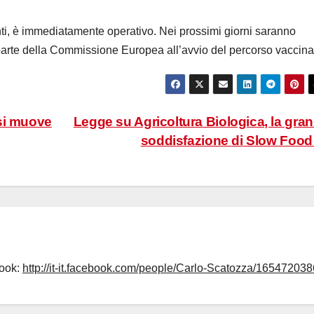
nti, è immediatamente operativo. Nei prossimi giorni saranno
 parte della Commissione Europea all’avvio del percorso vaccina
si muove
Legge su Agricoltura Biologica, la gra
soddisfazione di Slow Foo
book:
http://it-it.facebook.com/people/Carlo-Scatozza/165472038