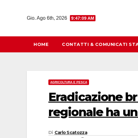
Salta
al
Gio. Ago 6th, 2026
9:47:10 AM
contenuto
HOME
CONTATTI & COMUNICATI ST
AGRICOLTURA E PESCA
Eradicazione bru
regionale ha u
Di
Carlo Scatozza