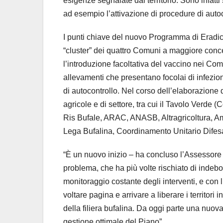
esigenze segnalate dal territorio. Sono infatti 
ad esempio l’attivazione di procedure di autoco
I punti chiave del nuovo Programma di Eradic
“cluster” dei quattro Comuni a maggiore concent
l’introduzione facoltativa del vaccino nei Comu
allevamenti che presentano focolai di infezione
di autocontrollo. Nel corso dell’elaborazion
agricole e di settore, tra cui il Tavolo Verde (
Ris Bufale, ARAC, ANASB, Altragricoltura, Am
Lega Bufalina, Coordinamento Unitario Difesa
“È un nuovo inizio – ha concluso l’Assessore 
problema, che ha più volte rischiato di indebol
monitoraggio costante degli interventi, e con l
voltare pagina e arrivare a liberare i territori i
della filiera bufalina. Da oggi parte una nuo
gestione ottimale del Piano”.