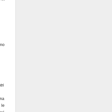
ono
tri
una
 le