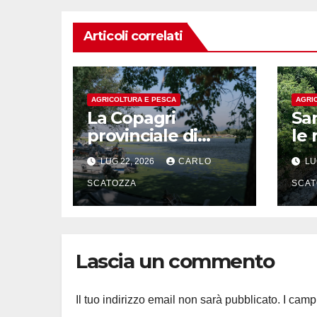
Articoli correlati
AGRICOLTURA E PESCA
AGRI
La Copagri
Sa
provinciale di
le 
Salerno a
del
LUG 22, 2026
CARLO
LU
congresso
SCATOZZA
SCAT
Lascia un commento
Il tuo indirizzo email non sarà pubblicato.
I camp