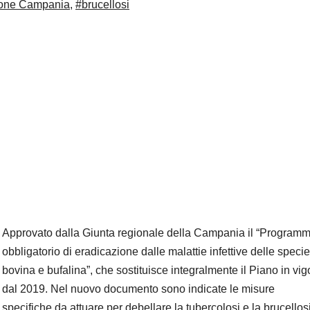
gione Campania
,
#brucellosi
Approvato dalla Giunta regionale della Campania il “Program
obbligatorio di eradicazione dalle malattie infettive delle specie
bovina e bufalina”, che sostituisce integralmente il Piano in vig
dal 2019. Nel nuovo documento sono indicate le misure
specifiche da attuare per debellare la tubercolosi e la brucellosi