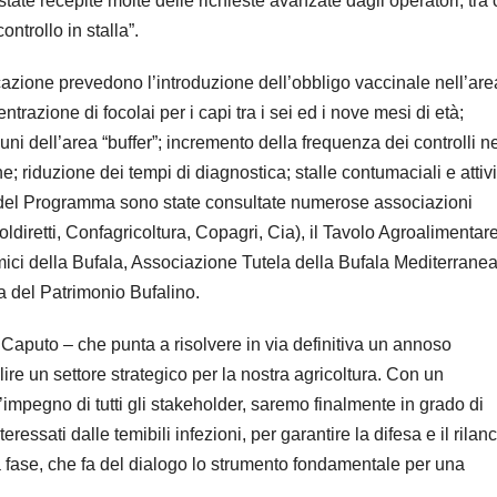
state recepite molte delle richieste avanzate dagli operatori, tra 
ntrollo in stalla”.
azione prevedono l’introduzione dell’obbligo vaccinale nell’are
razione di focolai per i capi tra i sei ed i nove mesi di età;
ni dell’area “buffer”; incremento della frequenza dei controlli ne
; riduzione dei tempi di diagnostica; stalle contumaciali e attivi
e del Programma sono state consultate numerose associazioni
Coldiretti, Confagricoltura, Copagri, Cia), il Tavolo Agroalimentare
ici della Bufala, Associazione Tutela della Bufala Mediterranea
 del Patrimonio Bufalino.
Caputo – che punta a risolvere in via definitiva un annoso
ire un settore strategico per la nostra agricoltura. Con un
’impegno di tutti gli stakeholder, saremo finalmente in grado di
nteressati dalle temibili infezioni, per garantire la difesa e il rilan
va fase, che fa del dialogo lo strumento fondamentale per una