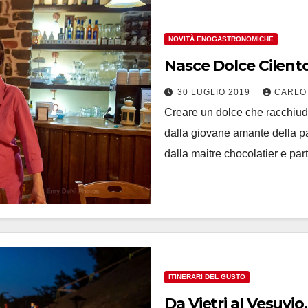
NOVITÀ ENOGASTRONOMICHE
Nasce Dolce Cilento
30 LUGLIO 2019
CARLO
Creare un dolce che racchiuda
dalla giovane amante della pa
dalla maitre chocolatier e par
ITINERARI DEL GUSTO
Da Vietri al Vesuvi