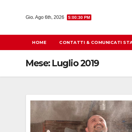
Salta
al
Gio. Ago 6th, 2026
5:00:31 PM
contenuto
HOME
CONTATTI & COMUNICATI ST
Mese:
Luglio 2019