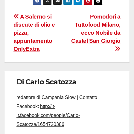
Navigazione
A Salerno si
Pomodori a
discute di olio e
Tuttofood Milano,
articoli
pizza,
ecco Nobile da
appuntamento
Castel San Giorgio
OnlyExtra
Di
Carlo Scatozza
redattore di Campania Slow | Contatto
Facebook:
http://it-
it.facebook.com/people/Carlo-
Scatozza/1654720386