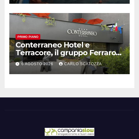
PRIMO PIANO
Conterraneo Hotel e
Terracore, il gruppo Ferraro
amplia l’ ospitalità e il gusto
6 AGOSTO 2026
CARLO SCATOZZA
alle porte di Caserta