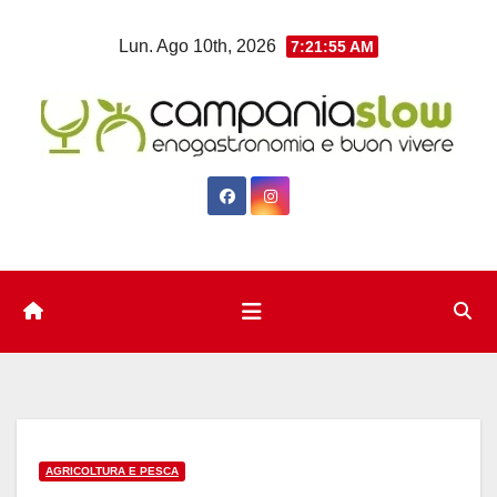
Salta
Lun. Ago 10th, 2026
7:21:56 AM
al
contenuto
AGRICOLTURA E PESCA