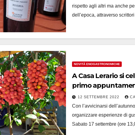
rispetto agli altri ma anche pe
dell’epoca, attraverso scrittor
NOVITÀ ENOGASTRONOMICHE
A Casa Lerario si celebra il Piennolo del Vesuvio dop,
primo appuntamento
12 SETTEMBRE 2022
C
Con l’avvicinarsi dell’autunno 
organizzare esperienze di gust
Sabato 17 settembre (ore 13,