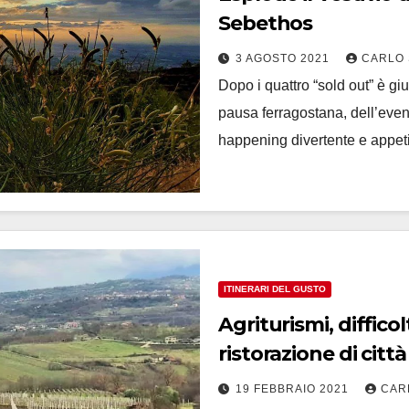
Sebethos
3 AGOSTO 2021
CARLO 
Dopo i quattro “sold out” è gi
pausa ferragostana, dell’
happening divertente e appet
ITINERARI DEL GUSTO
Agriturismi, diffico
ristorazione di città
19 FEBBRAIO 2021
CAR