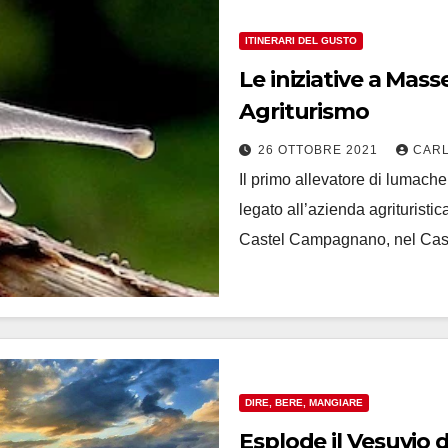
ITINERARI DEL GUSTO
Le iniziative a Masseria P
Agriturismo
26 OTTOBRE 2021
CARL
Il primo allevatore di lumach
legato all’azienda agrituristi
Castel Campagnano, nel Cas
DIRE, BERE, MANGIARE
Esplode il Vesuvio 