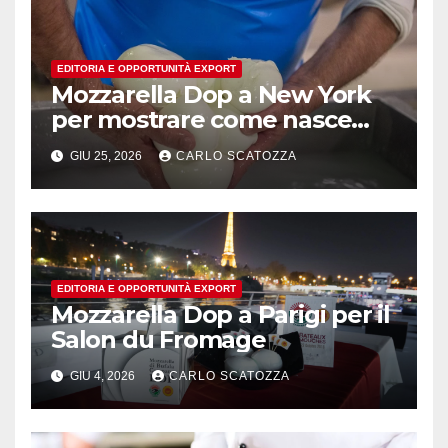
EDITORIA E OPPORTUNITÀ EXPORT
Mozzarella Dop a New York
per mostrare come nasce
l’oro bianco del sud
GIU 25, 2026
CARLO SCATOZZA
EDITORIA E OPPORTUNITÀ EXPORT
Mozzarella Dop a Parigi per il
Salon du Fromage
GIU 4, 2026
CARLO SCATOZZA