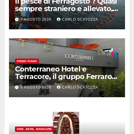
Il pesce di Ferragosto ? Quasi
sempre straniero e allevato,
in sofferenza
7 AGOSTO 2026
CARLO SCATOZZA
PRIMO PIANO
Conterraneo Hotel e
Terracore, il gruppo Ferraro
amplia l’ ospitalità e il gusto
6 AGOSTO 2026
CARLO SCATOZZA
alle porte di Caserta
DIRE, BERE, MANGIARE