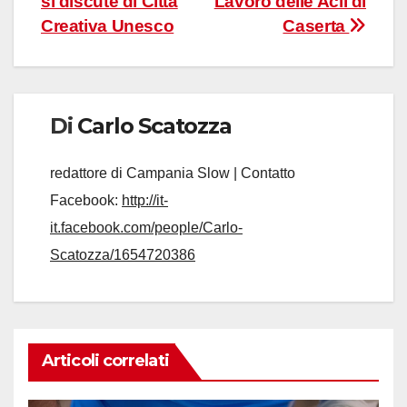
si discute di Città
Lavoro delle Acli di
Creativa Unesco
Caserta
Di
Carlo Scatozza
redattore di Campania Slow | Contatto
Facebook:
http://it-
it.facebook.com/people/Carlo-
Scatozza/1654720386
Articoli correlati