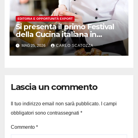
EDITORIA E OPPORTUNITÀ EXPORT
Si presenta il primo Festival
della Cucina italiana in
Svizzera
MAG 25, 2026
CARLO SCATOZZA
Lascia un commento
Il tuo indirizzo email non sarà pubblicato.
I campi
obbligatori sono contrassegnati
*
Commento
*