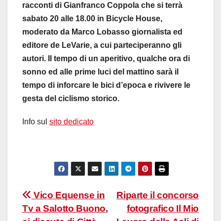
racconti di Gianfranco Coppola che si terrà
sabato 20 alle 18.00 in Bicycle House,
moderato da Marco Lobasso
giornalista ed
editore de LeVarie,
a cui parteciperanno gli
autori. Il tempo di un aperitivo, qualche ora di
sonno ed alle prime luci del mattino sarà il
tempo di inforcare le bici d’epoca e rivivere le
gesta del ciclismo storico.
Info sul
sito dedicato
Navigazione
Vico Equense in
Riparte il concorso
Tv a Salotto Buono,
fotografico Il Mio
articoli