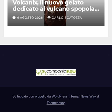
Volcanix, il nuovo gelato
dedicato al vulcano spopola,
è nato a Caivano
6 AGOSTO 2026
CARLO SCATOZZA
Sviluppato con orgoglio da WordPress
|
Tema: News Way di
Themeansar
.