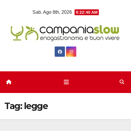
Salta
Sab. Ago 8th, 2026
9:22:41 AM
al
contenuto
Tag:
legge