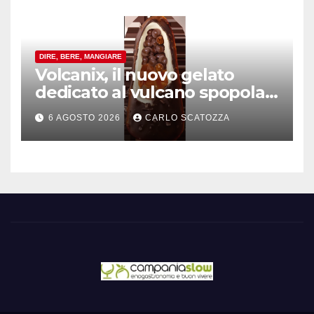
DIRE, BERE, MANGIARE
Volcanix, il nuovo gelato
dedicato al vulcano spopola,
è nato a Caivano
6 AGOSTO 2026
CARLO SCATOZZA