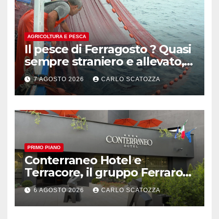
AGRICOLTURA E PESCA
Il pesce di Ferragosto ? Quasi
sempre straniero e allevato,
in sofferenza
7 AGOSTO 2026
CARLO SCATOZZA
PRIMO PIANO
Conterraneo Hotel e
Terracore, il gruppo Ferraro
amplia l’ ospitalità e il gusto
6 AGOSTO 2026
CARLO SCATOZZA
alle porte di Caserta