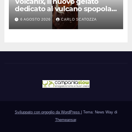
Volcanix, il nuovo gelato
dedicato al vulcano spopola,
è nato a Caivano
6 AGOSTO 2026
CARLO SCATOZZA
Sviluppato con orgoglio da WordPress
|
Tema: News Way di
Themeansar
.