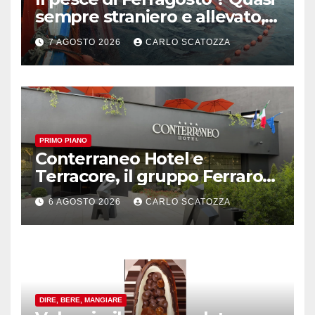
sempre straniero e allevato,
in sofferenza
7 AGOSTO 2026
CARLO SCATOZZA
PRIMO PIANO
Conterraneo Hotel e
Terracore, il gruppo Ferraro
amplia l’ ospitalità e il gusto
6 AGOSTO 2026
CARLO SCATOZZA
alle porte di Caserta
DIRE, BERE, MANGIARE