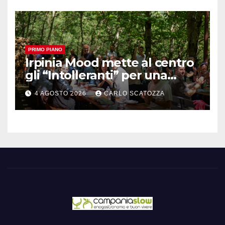
PRIMO PIANO
Irpinia Mood mette al centro
gli “Intolleranti” per una
rivoluzione sostenibile del
4 AGOSTO 2026
CARLO SCATOZZA
cibo