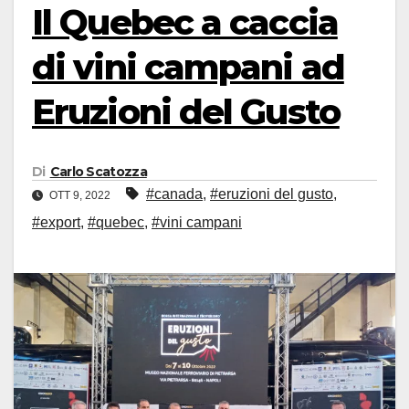
Il Quebec a caccia
di vini campani ad
Eruzioni del Gusto
Di
Carlo Scatozza
#canada
,
#eruzioni del gusto
,
OTT 9, 2022
#export
,
#quebec
,
#vini campani