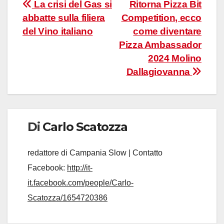
Navigazione
La crisi del Gas si
Ritorna Pizza Bit
abbatte sulla filiera
Competition, ecco
articoli
del Vino italiano
come diventare
Pizza Ambassador
2024 Molino
Dallagiovanna
Di
Carlo Scatozza
redattore di Campania Slow | Contatto
Facebook:
http://it-
it.facebook.com/people/Carlo-
Scatozza/1654720386