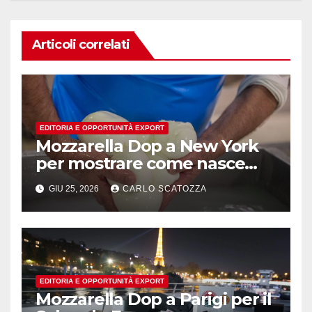
Articoli correlati
EDITORIA E OPPORTUNITÀ EXPORT
Mozzarella Dop a New York
per mostrare come nasce
l’oro bianco del sud
GIU 25, 2026
CARLO SCATOZZA
EDITORIA E OPPORTUNITÀ EXPORT
Mozzarella Dop a Parigi per il