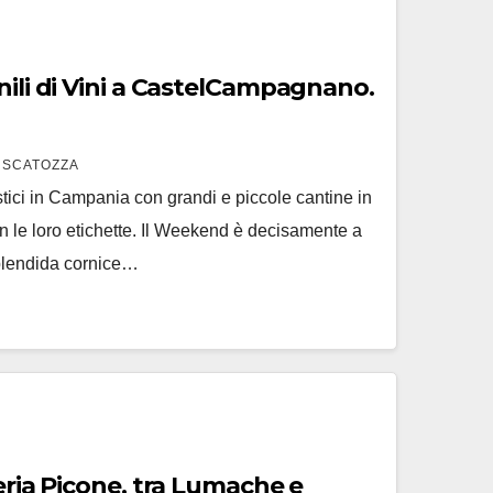
nili di Vini a CastelCampagnano.
 SCATOZZA
stici in Campania con grandi e piccole cantine in
 le loro etichette. Il Weekend è decisamente a
lendida cornice…
icone, tra Lumache e