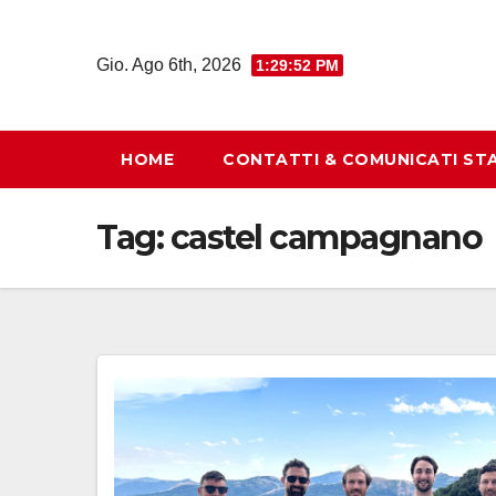
Salta
al
Gio. Ago 6th, 2026
1:29:53 PM
contenuto
HOME
CONTATTI & COMUNICATI ST
Tag:
castel campagnano