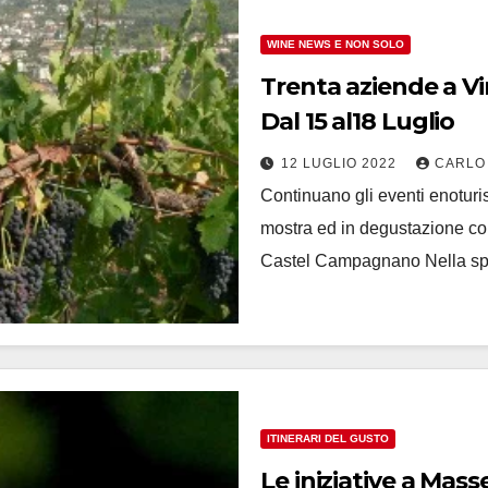
WINE NEWS E NON SOLO
Trenta aziende a Vi
Dal 15 al18 Luglio
12 LUGLIO 2022
CARLO
Continuano gli eventi enoturi
mostra ed in degustazione con
Castel Campagnano Nella sp
ITINERARI DEL GUSTO
Le iniziative a Masseria P