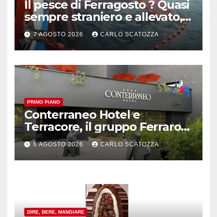
Il pesce di Ferragosto ? Quasi
sempre straniero e allevato,
in sofferenza
7 AGOSTO 2026
CARLO SCATOZZA
PRIMO PIANO
Conterraneo Hotel e
Terracore, il gruppo Ferraro
amplia l’ ospitalità e il gusto
6 AGOSTO 2026
CARLO SCATOZZA
alle porte di Caserta
DIRE, BERE, MANGIARE