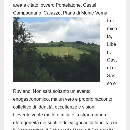
areale citato, ovvero Pontelatone, Castel
Campagnano, Caiazzo, Piana di
Monte Verna,
For
mico
la,
Libe
ri,
Cast
el di
Sas
so e
Ruviano. Non sarà soltanto un evento
enogastronomico, ma un vero e proprio racconto
collettivo di identità, eccellenze e visioni.
L’evento vuole mettere in luce la straordinaria
eterogeneità dei suoli e dei vitigni autoctoni, tra cui