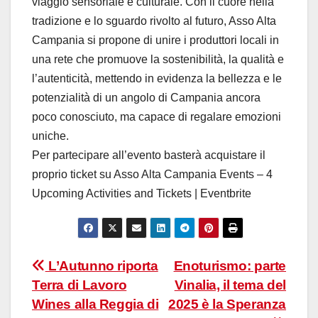
viaggio sensoriale e culturale. Con il cuore nella
tradizione e lo sguardo rivolto al futuro, Asso Alta
Campania si propone di unire i produttori locali in
una rete che promuove la sostenibilità, la qualità e
l’autenticità, mettendo in evidenza la bellezza e le
potenzialità di un angolo di Campania ancora
poco conosciuto, ma capace di regalare emozioni
uniche.
Per partecipare all’evento basterà acquistare il
proprio ticket su Asso Alta Campania Events – 4
Upcoming Activities and Tickets | Eventbrite
Navigazione
L’Autunno riporta
Enoturismo: parte
Terra di Lavoro
Vinalia, il tema del
articoli
Wines alla Reggia di
2025 è la Speranza