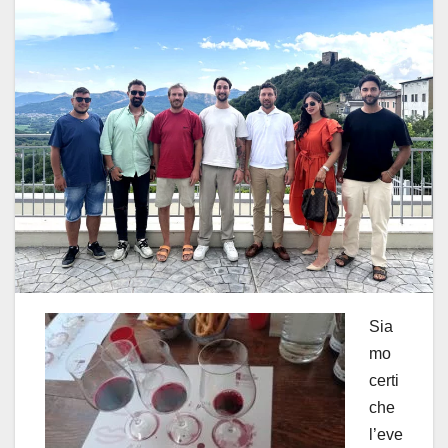
Sia
mo
certi
che
l’eve