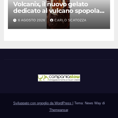
Volcanix, il nuovo gelato
dedicato al vulcano spopola,
è nato a Caivano
6 AGOSTO 2026
CARLO SCATOZZA
Sviluppato con orgoglio da WordPress
|
Tema: News Way di
Themeansar
.