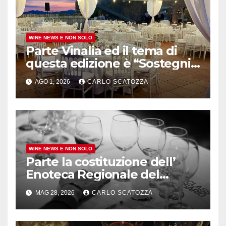
WINE NEWS E NON SOLO
Parte Vinalia ed il tema di
questa edizione è “Sostegni”,
l’arte della vite per le
AGO 1, 2026
CARLO SCATOZZA
connessioni
WINE NEWS E NON SOLO
Parte la costituzione dell’
Enoteca Regionale del
Taurasi Docg, l’annuncio del
MAG 28, 2026
CARLO SCATOZZA
comune irpino