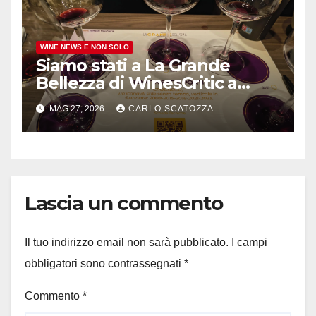
WINE NEWS E NON SOLO
Siamo stati a La Grande
Bellezza di WinesCritic a
Napoli, davvero bello e non
MAG 27, 2026
CARLO SCATOZZA
banale
Lascia un commento
Il tuo indirizzo email non sarà pubblicato.
I campi
obbligatori sono contrassegnati
*
Commento
*