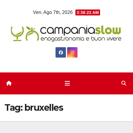
Salta
Ven. Ago 7th, 2026
3:38:22 AM
al
contenuto
Tag:
bruxelles