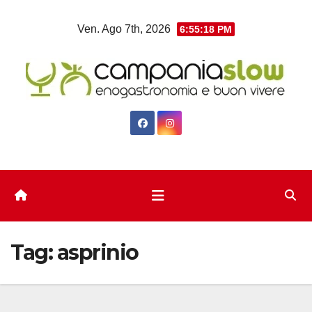
Salta
Ven. Ago 7th, 2026
6:55:20 PM
al
contenuto
Tag:
asprinio