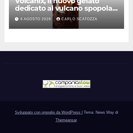
Volcanix, il nuovo gelato
dedicato al vulcano spopola,
è nato a Caivano
6 AGOSTO 2026
CARLO SCATOZZA
Sviluppato con orgoglio da WordPress
|
Tema: News Way di
Themeansar
.