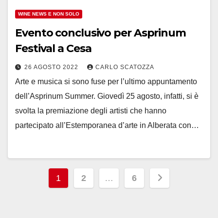
WINE NEWS E NON SOLO
Evento conclusivo per Asprinum
Festival a Cesa
26 AGOSTO 2022
CARLO SCATOZZA
Arte e musica si sono fuse per l’ultimo appuntamento
dell’Asprinum Summer. Giovedì 25 agosto, infatti, si è
svolta la premiazione degli artisti che hanno
partecipato all’Estemporanea d’arte in Alberata con…
Paginazione
1
2
…
6
degli
articoli