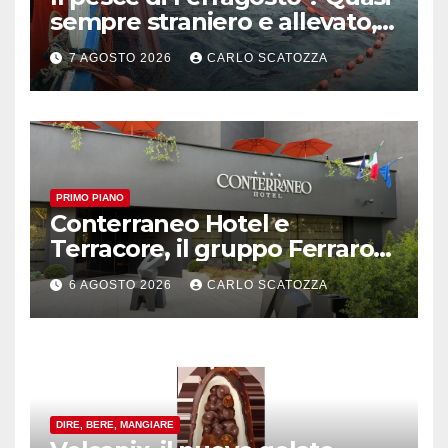
sempre straniero e allevato,
in sofferenza
7 AGOSTO 2026
CARLO SCATOZZA
PRIMO PIANO
Conterraneo Hotel e
Terracore, il gruppo Ferraro
amplia l’ ospitalità e il gusto
6 AGOSTO 2026
CARLO SCATOZZA
alle porte di Caserta
DIRE, BERE, MANGIARE