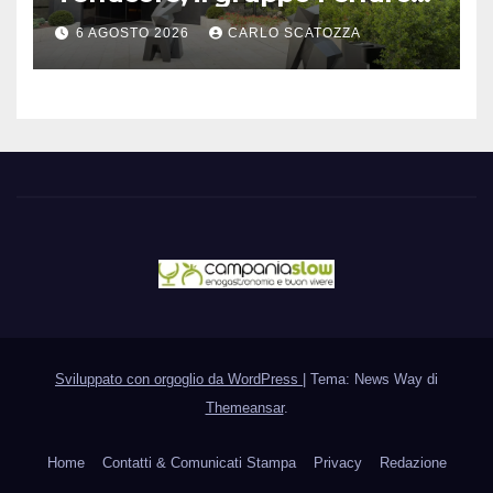
amplia l’ ospitalità e il gusto
6 AGOSTO 2026
CARLO SCATOZZA
alle porte di Caserta
Sviluppato con orgoglio da WordPress
|
Tema: News Way di
Themeansar
.
Home
Contatti & Comunicati Stampa
Privacy
Redazione