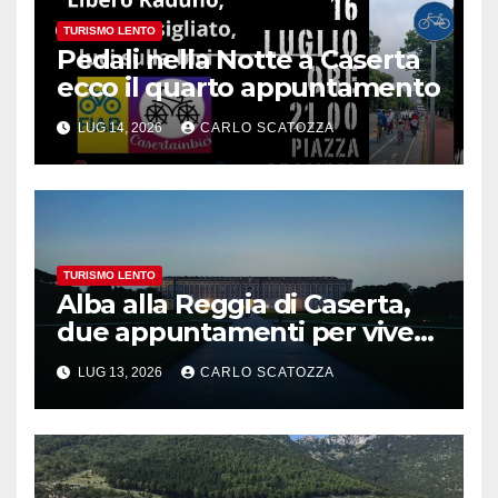
TURISMO LENTO
Pedali nella Notte a Caserta
ecco il quarto appuntamento
LUG 14, 2026
CARLO SCATOZZA
TURISMO LENTO
Alba alla Reggia di Caserta,
due appuntamenti per vivere
la magia
LUG 13, 2026
CARLO SCATOZZA