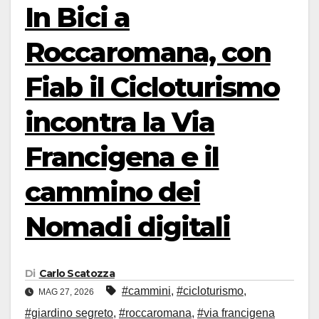
In Bici a
Roccaromana, con
Fiab il Cicloturismo
incontra la Via
Francigena e il
cammino dei
Nomadi digitali
Di
Carlo Scatozza
#cammini
,
#cicloturismo
,
MAG 27, 2026
#giardino segreto
,
#roccaromana
,
#via francigena