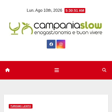
Salta
Lun. Ago 10th, 2026
5:30:52 AM
al
contenuto
TURISMO LENTO