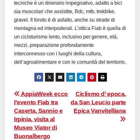
tecniche è un itinerario impegnativo, adatto a bici
sia muscolari che assistite, Bdc, mtb, trekbike,
gravel. Il fondo è di asfalto, anche su strade di
montagna ed interpoderali. L’ottica Fiab è quella di
un cicloturismo lento, inclusivo per genere, età,
mezzi, preparazione profondamente
interconnesso con i luoghi della cultura,
dell’agroalimentare e con le comunità del territorio.
Navigazione
AppiaWeek ecco
Ciclismo d’ epoca,
l’evento Fiab tra
da San Leucio parte
articoli
Caserta, Sannio e
Epica Vanvitelliana
Irpinia, visita al
Museo Viator di
Buonalbergo