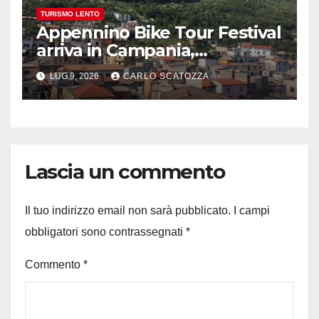
TURISMO LENTO
Appennino Bike Tour Festival
arriva in Campania,
appuntamento a Valle
LUG 9, 2026
CARLO SCATOZZA
Agricola
Lascia un commento
Il tuo indirizzo email non sarà pubblicato.
I campi
obbligatori sono contrassegnati
*
Commento
*