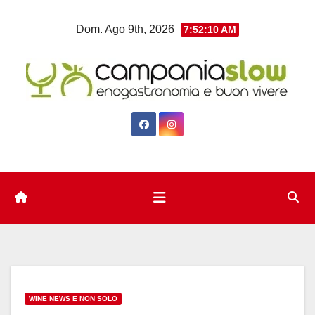
Salta
Dom. Ago 9th, 2026
7:52:11 AM
al
contenuto
WINE NEWS E NON SOLO