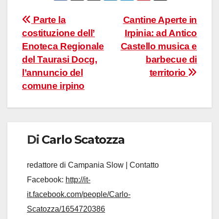
Navigazione
Parte la
Cantine Aperte in
costituzione dell’
Irpinia: ad Antico
articoli
Enoteca Regionale
Castello musica e
del Taurasi Docg,
barbecue di
l’annuncio del
territorio
comune irpino
Di
Carlo Scatozza
redattore di Campania Slow | Contatto
Facebook:
http://it-
it.facebook.com/people/Carlo-
Scatozza/1654720386