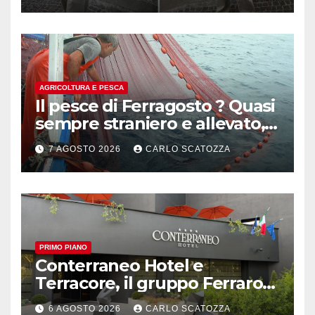
AGRICOLTURA E PESCA
Il pesce di Ferragosto ? Quasi
sempre straniero e allevato,
in sofferenza
7 AGOSTO 2026
CARLO SCATOZZA
PRIMO PIANO
Conterraneo Hotel e
Terracore, il gruppo Ferraro
amplia l’ ospitalità e il gusto
6 AGOSTO 2026
CARLO SCATOZZA