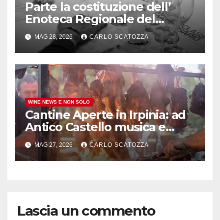
Parte la costituzione dell’
Enoteca Regionale del
Taurasi Docg, l’annuncio del
MAG 28, 2026
CARLO SCATOZZA
comune irpino
WINE NEWS E NON SOLO
Cantine Aperte in Irpinia: ad
Antico Castello musica e
barbecue di territorio
MAG 27, 2026
CARLO SCATOZZA
Lascia un commento