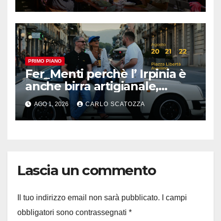
cibo
PRIMO PIANO
Fer_Menti perchè l’ Irpinia è
anche birra artigianale,
appuntamento ad Avellino
AGO 1, 2026
CARLO SCATOZZA
Lascia un commento
Il tuo indirizzo email non sarà pubblicato.
I campi
obbligatori sono contrassegnati
*