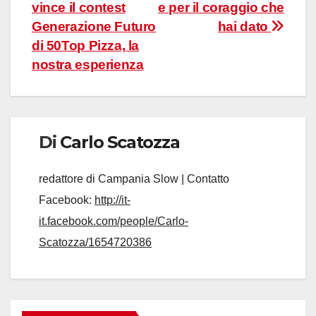
articoli
vince il contest
e per il coraggio che
Generazione Futuro
hai dato
di 50Top Pizza, la
nostra esperienza
Di
Carlo Scatozza
redattore di Campania Slow | Contatto
Facebook:
http://it-
it.facebook.com/people/Carlo-
Scatozza/1654720386