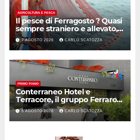
AGRICOLTURA E PESCA
Il pesce di Ferragosto ? Quasi
sempre straniero e allevato,
in sofferenza
7 AGOSTO 2026
CARLO SCATOZZA
PRIMO PIANO
Conterraneo Hotel e
Terracore, il gruppo Ferraro
amplia l’ ospitalità e il gusto
6 AGOSTO 2026
CARLO SCATOZZA
alle porte di Caserta