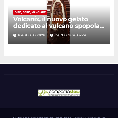
DIRE, BERE, MANGIARE
Volcanix, il nuovo gelato
dedicato al vulcano spopola,
è nato a Caivano
6 AGOSTO 2026
CARLO SCATOZZA