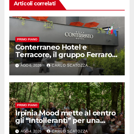
Articoli correlati
PRIMO PIANO
Conterraneo Hotel e
Terracore, il gruppo Ferraro
amplia l’ ospitalità e il gusto
AGO 6, 2026
CARLO SCATOZZA
alle porte di Caserta
PRIMO PIANO
Irpinia Mood mette al centro
gli “Intolleranti” per una
rivoluzione sostenibile del
AGO 4, 2026
CARLO SCATOZZA