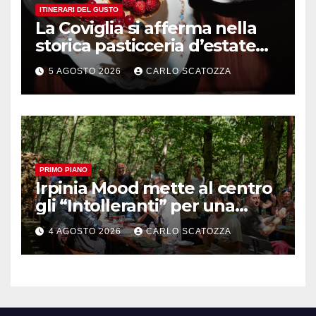
ITINERARI DEL GUSTO
La Coviglia si afferma nella
storica pasticceria d’estate
ma il top rimane la
5 AGOSTO 2026
CARLO SCATOZZA
sfogliatella, in diretta da
Pintauro
PRIMO PIANO
Irpinia Mood mette al centro
gli “Intolleranti” per una
rivoluzione sostenibile del
4 AGOSTO 2026
CARLO SCATOZZA
cibo