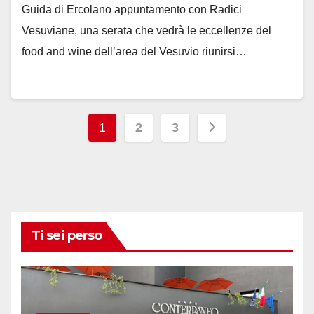
Guida di Ercolano appuntamento con Radici
Vesuviane, una serata che vedrà le eccellenze del
food and wine dell’area del Vesuvio riunirsi…
Paginazione
1
2
3
degli
articoli
Ti sei perso