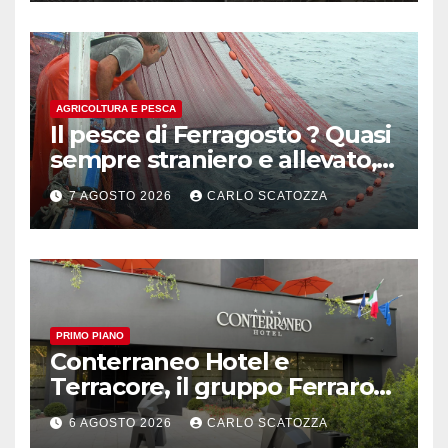
AGRICOLTURA E PESCA
Il pesce di Ferragosto ? Quasi
sempre straniero e allevato,
in sofferenza
7 AGOSTO 2026
CARLO SCATOZZA
PRIMO PIANO
Conterraneo Hotel e
Terracore, il gruppo Ferraro
amplia l’ ospitalità e il gusto
6 AGOSTO 2026
CARLO SCATOZZA
alle porte di Caserta