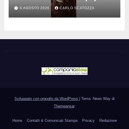
è nato a Caivano
6 AGOSTO 2026
CARLO SCATOZZA
Sviluppato con orgoglio da WordPress
|
Tema: News Way di
Themeansar
.
Home
Contatti & Comunicati Stampa
Privacy
Redazione