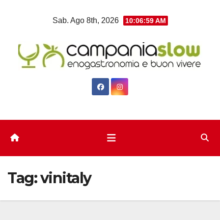
Salta
Sab. Ago 8th, 2026
10:07:00 AM
al
contenuto
Tag:
vinitaly