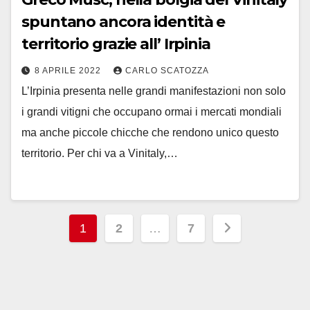
spuntano ancora identità e
territorio grazie all’ Irpinia
8 APRILE 2022
CARLO SCATOZZA
L’Irpinia presenta nelle grandi manifestazioni non solo
i grandi vitigni che occupano ormai i mercati mondiali
ma anche piccole chicche che rendono unico questo
territorio. Per chi va a Vinitaly,…
Paginazione
1
2
…
7
degli
articoli