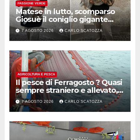
PASSIONE VERDE
Matese in lutto, scomparso
Giosuè il coniglio gigante
pluripremiato
7 AGOSTO 2026
CARLO SCATOZZA
AGRICOLTURA E PESCA
Il pesce di Ferragosto ? Quasi
sempre straniero e allevato,
in sofferenza
7 AGOSTO 2026
CARLO SCATOZZA