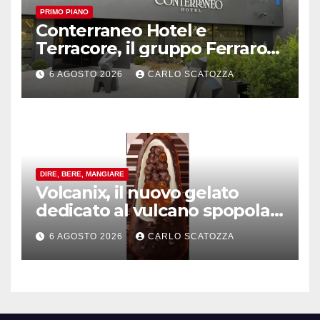
PRIMO PIANO
Conterraneo Hotel e
Terracore, il gruppo Ferraro
amplia l’ ospitalità e il gusto
6 AGOSTO 2026
CARLO SCATOZZA
alle porte di Caserta
DIRE, BERE, MANGIARE
Volcanix, il nuovo gelato
dedicato al vulcano spopola,
è nato a Caivano
6 AGOSTO 2026
CARLO SCATOZZA