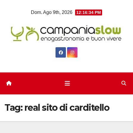
Salta
Dom. Ago 9th, 2026
12:16:35 PM
al
contenuto
Tag:
real sito di carditello