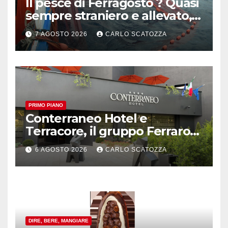
Il pesce di Ferragosto ? Quasi
sempre straniero e allevato,
in sofferenza
7 AGOSTO 2026
CARLO SCATOZZA
PRIMO PIANO
Conterraneo Hotel e
Terracore, il gruppo Ferraro
amplia l’ ospitalità e il gusto
6 AGOSTO 2026
CARLO SCATOZZA
alle porte di Caserta
DIRE, BERE, MANGIARE