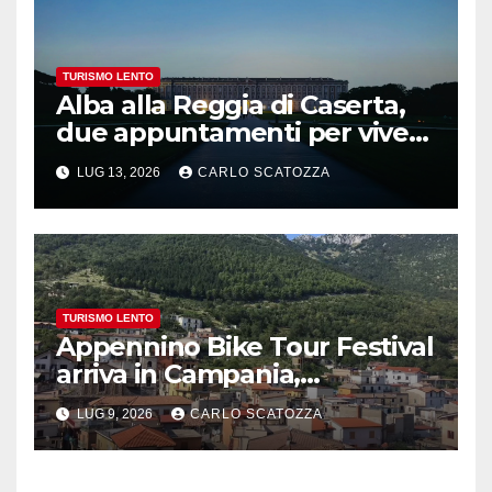
TURISMO LENTO
Alba alla Reggia di Caserta,
due appuntamenti per vivere
la magia
LUG 13, 2026
CARLO SCATOZZA
TURISMO LENTO
Appennino Bike Tour Festival
arriva in Campania,
appuntamento a Valle
LUG 9, 2026
CARLO SCATOZZA
Agricola