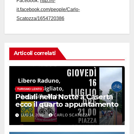
Facebook:
http://it-
it.facebook.com/people/Carlo-
Scatozza/1654720386
Articoli correlati
TURISMO LENTO
Pedali nella Notte a Caserta
ecco il quarto appuntamento
LUG 14, 2026
CARLO SCATOZZA