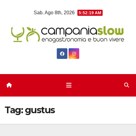
Salta
Sab. Ago 8th, 2026
5:52:20 AM
al
contenuto
Tag:
gustus