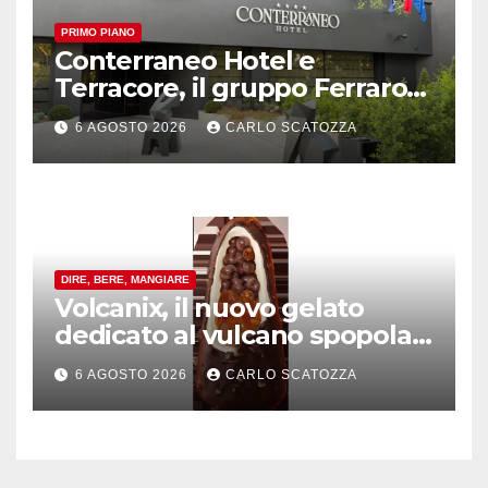
PRIMO PIANO
Conterraneo Hotel e
Terracore, il gruppo Ferraro
amplia l’ ospitalità e il gusto
6 AGOSTO 2026
CARLO SCATOZZA
alle porte di Caserta
DIRE, BERE, MANGIARE
Volcanix, il nuovo gelato
dedicato al vulcano spopola,
è nato a Caivano
6 AGOSTO 2026
CARLO SCATOZZA