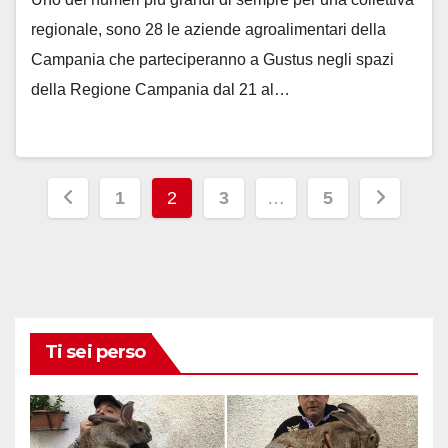
regionale, sono 28 le aziende agroalimentari della
Campania che parteciperanno a Gustus negli spazi
della Regione Campania dal 21 al…
Paginazione
1
2
3
…
5
degli
articoli
Ti sei perso