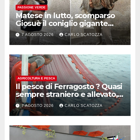
PASSIONE VERDE
Matese in lutto, scomparso
Giosuè il coniglio gigante
pluripremiato
7 AGOSTO 2026
CARLO SCATOZZA
AGRICOLTURA E PESCA
Il pesce di Ferragosto ? Quasi
sempre straniero e allevato,
in sofferenza
7 AGOSTO 2026
CARLO SCATOZZA