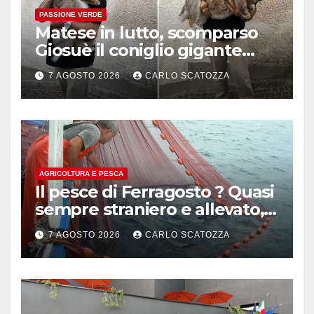
PASSIONE VERDE
Matese in lutto, scomparso
Giosuè il coniglio gigante
pluripremiato
7 AGOSTO 2026
CARLO SCATOZZA
AGRICOLTURA E PESCA
Il pesce di Ferragosto ? Quasi
sempre straniero e allevato,
in sofferenza
7 AGOSTO 2026
CARLO SCATOZZA