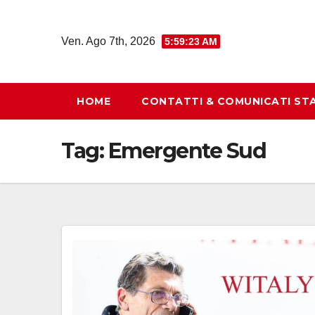
Salta
al
Ven. Ago 7th, 2026
5:59:23 AM
contenuto
HOME
CONTATTI & COMUNICATI ST
Tag:
Emergente Sud