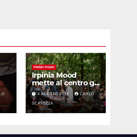
PRIMO PIANO
Irpinia Mood
mette al centro gli
“Intolleranti” per
LO
4 AGOSTO 2026
CARLO
op
una rivoluzione
sostenibile del
SCATOZZA
cibo