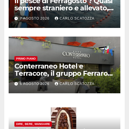
Il pesce di Ferragosto ? Quasi
sempre straniero e allevato,
in sofferenza
7 AGOSTO 2026
CARLO SCATOZZA
PRIMO PIANO
Conterraneo Hotel e
Terracore, il gruppo Ferraro
amplia l’ ospitalità e il gusto
6 AGOSTO 2026
CARLO SCATOZZA
alle porte di Caserta
DIRE, BERE, MANGIARE