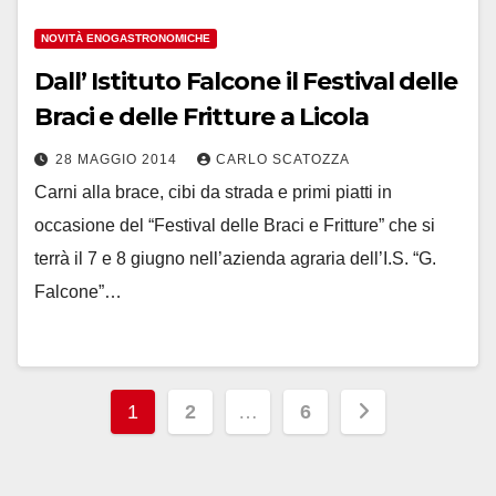
NOVITÀ ENOGASTRONOMICHE
Dall’ Istituto Falcone il Festival delle
Braci e delle Fritture a Licola
28 MAGGIO 2014
CARLO SCATOZZA
Carni alla brace, cibi da strada e primi piatti in
occasione del “Festival delle Braci e Fritture” che si
terrà il 7 e 8 giugno nell’azienda agraria dell’I.S. “G.
Falcone”…
Paginazione
1
2
…
6
degli