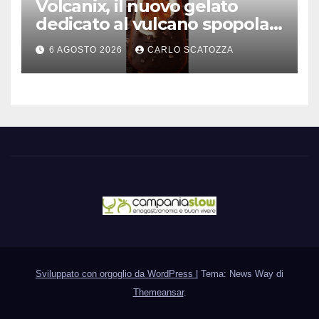
Volcanix, il nuovo gelato
dedicato al vulcano spopola,
è nato a Caivano
6 AGOSTO 2026
CARLO SCATOZZA
Sviluppato con orgoglio da WordPress
|
Tema: News Way di
Themeansar
.