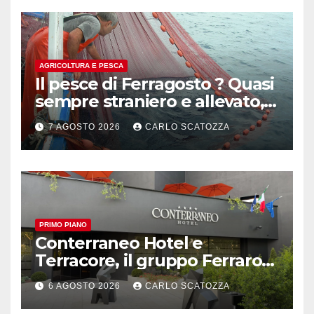
AGRICOLTURA E PESCA
Il pesce di Ferragosto ? Quasi
sempre straniero e allevato,
in sofferenza
7 AGOSTO 2026
CARLO SCATOZZA
PRIMO PIANO
Conterraneo Hotel e
Terracore, il gruppo Ferraro
amplia l’ ospitalità e il gusto
6 AGOSTO 2026
CARLO SCATOZZA
alle porte di Caserta