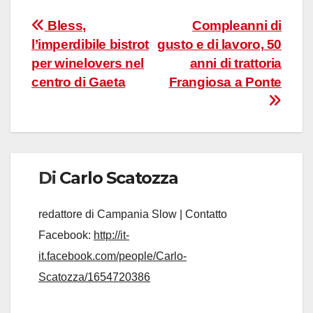
Navigazione
Bless,
Compleanni di
l’imperdibile bistrot
gusto e di lavoro, 50
articoli
per winelovers nel
anni di trattoria
centro di Gaeta
Frangiosa a Ponte
Di
Carlo Scatozza
redattore di Campania Slow | Contatto
Facebook:
http://it-
it.facebook.com/people/Carlo-
Scatozza/1654720386