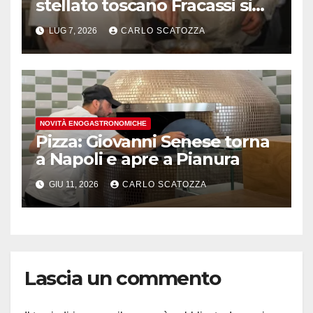
stellato toscano Fracassi si
trasferisce a Trentola
LUG 7, 2026
CARLO SCATOZZA
Ducenta
NOVITÀ ENOGASTRONOMICHE
Pizza: Giovanni Senese torna
a Napoli e apre a Pianura
GIU 11, 2026
CARLO SCATOZZA
Lascia un commento