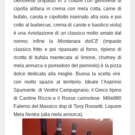
Genovese
(impasto in 3 cotture con genovese di
cipolla alifana in crema con mela cotta, carne di
bufalo, carota e cipollotto marinato alla soia e poi
cotto al barbecue, crema di carote e basilico viola)
è una rivisitazione di un classico molto amato dal
nonno; infine la
Montanara dolCE
(impasto
classico fritto e poi ripassato al forno, ripieno di
ricotta di bufala mantecata al limone, chutney di
mela annurca e pomodoro del piennolo) è la pizza
dolce dedicata alla moglie. Buona la scelta vini
con molto spazio al territorio. Ideale l’Asprinio
Spumante di Vestini Campagnano, il Greco Irpino
di Cantine Riccio e il Rosso carinolese Mille880
Falerno del Massico dop di Tony Rossetti. Liquore
Mela Nostra (alla mela annurca).