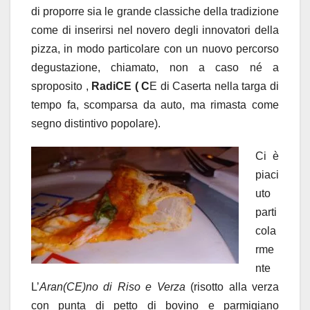
di proporre sia le grande classiche della tradizione
come di inserirsi nel novero degli innovatori della
pizza, in modo particolare con un nuovo percorso
degustazione, chiamato, non a caso né a
sproposito ,
RadiCE ( C
E di Caserta nella targa di
tempo fa, scomparsa da auto, ma rimasta come
segno distintivo popolare).
Ci è
piaci
uto
parti
cola
rme
nte
L’
Aran(CE)no di Riso e Verza
(risotto alla verza
con punta di petto di bovino e parmigiano