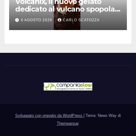
Volcanix, il nuovo gelato
dedicato al vulcano spopola,
è nato a Caivano
6 AGOSTO 2026
CARLO SCATOZZA
Sviluppato con orgoglio da WordPress
|
Tema: News Way di
Themeansar
.