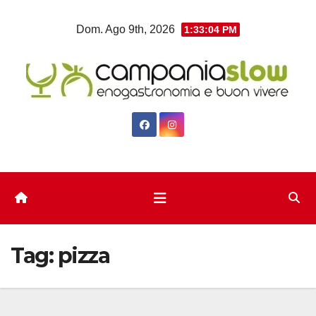
Salta
Dom. Ago 9th, 2026
1:33:05 PM
al
contenuto
Tag:
pizza