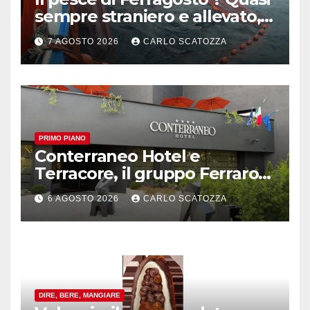
sempre straniero e allevato,
in sofferenza
7 AGOSTO 2026
CARLO SCATOZZA
PRIMO PIANO
Conterraneo Hotel e
Terracore, il gruppo Ferraro
amplia l’ ospitalità e il gusto
6 AGOSTO 2026
CARLO SCATOZZA
alle porte di Caserta
DIRE, BERE, MANGIARE