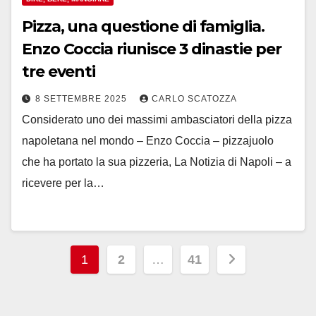
Pizza, una questione di famiglia.
Enzo Coccia riunisce 3 dinastie per
tre eventi
8 SETTEMBRE 2025
CARLO SCATOZZA
Considerato uno dei massimi ambasciatori della pizza
napoletana nel mondo – Enzo Coccia – pizzajuolo
che ha portato la sua pizzeria, La Notizia di Napoli – a
ricevere per la…
Paginazione
1
2
…
41
degli