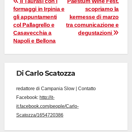
Navigazione
Il Taurasi con i
Paestum Wine Fest,
formaggi in Irpinia e
scopriamo la
articoli
gli appuntamenti
kermesse di marzo
col Pallagrello e
tra comunicazione e
Casavecchia a
degustazioni
Napoli e Bellona
Di
Carlo Scatozza
redattore di Campania Slow | Contatto
Facebook:
http://it-
it.facebook.com/people/Carlo-
Scatozza/1654720386