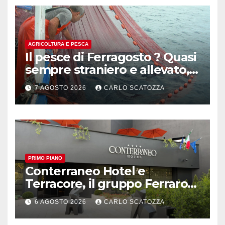
AGRICOLTURA E PESCA
Il pesce di Ferragosto ? Quasi
sempre straniero e allevato,
in sofferenza
7 AGOSTO 2026
CARLO SCATOZZA
PRIMO PIANO
Conterraneo Hotel e
Terracore, il gruppo Ferraro
amplia l’ ospitalità e il gusto
6 AGOSTO 2026
CARLO SCATOZZA
alle porte di Caserta