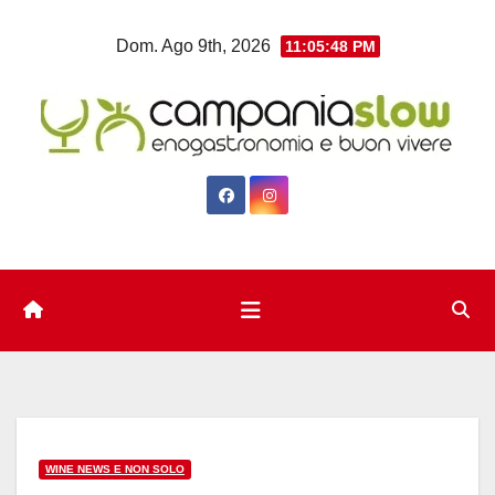
Salta
Dom. Ago 9th, 2026
11:05:49 PM
al
contenuto
WINE NEWS E NON SOLO