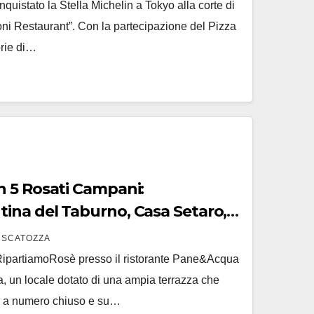
uistato la Stella Michelin a Tokyo alla corte di
ni Restaurant”. Con la partecipazione del Pizza
rie di…
 5 Rosati Campani:
l Taburno, Casa Setaro,
via
 SCATOZZA
ipartiamoRosè presso il ristorante Pane&Acqua
a, un locale dotato di una ampia terrazza che
ur a numero chiuso e su…