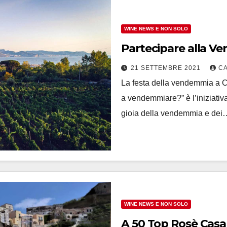
WINE NEWS E NON SOLO
Partecipare alla V
21 SETTEMBRE 2021
C
La festa della vendemmia a C
a vendemmiare?” è l’iniziativ
gioia della vendemmia e dei
WINE NEWS E NON SOLO
A 50 Top Rosè Casa Setaro