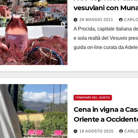
vesuviani con
28 MAGGIO 2021
CARLO
A Procida, capitale italiana d
e sola realtà del Vesuvio pres
guida on-line curata da Ade
ITINERARI DEL GUSTO
Cena in vigna a Casa
Oriente a Occident
19 AGOSTO 2020
CARLO