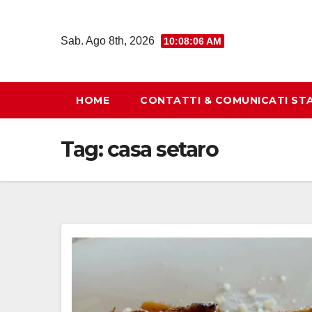
Salta
al
Sab. Ago 8th, 2026
10:08:07 AM
contenuto
HOME
CONTATTI & COMUNICATI ST
Tag:
casa setaro