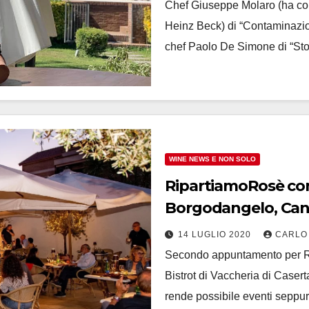
Chef Giuseppe Molaro (ha conq
Heinz Beck) di “Contaminazio
chef Paolo De Simone di “Sto
WINE NEWS E NON SOLO
RipartiamoRosè con
Borgodangelo, Cantina de
Regina Viarum, Scla
14 LUGLIO 2020
CARLO
Secondo appuntamento per R
Bistrot di Vaccheria di Casert
rende possibile eventi sepp