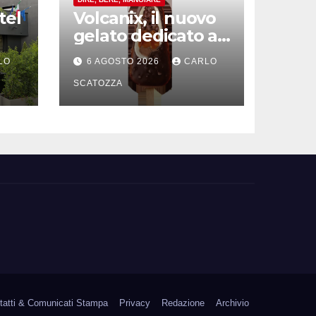
tel
Volcanix, il nuovo
gelato dedicato al
vulcano spopola, è
LO
6 AGOSTO 2026
CARLO
ità
nato a Caivano
SCATOZZA
tatti & Comunicati Stampa
Privacy
Redazione
Archivio