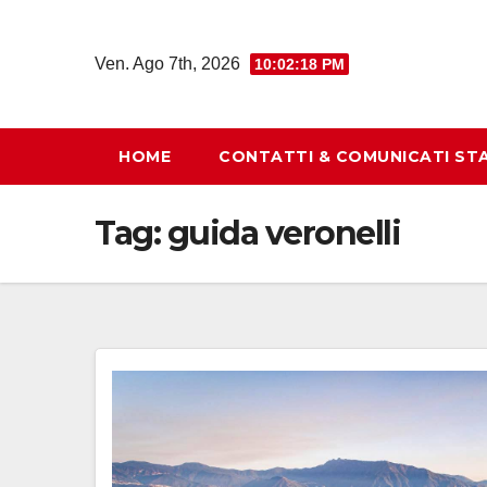
Salta
al
Ven. Ago 7th, 2026
10:02:18 PM
contenuto
HOME
CONTATTI & COMUNICATI ST
Tag:
guida veronelli