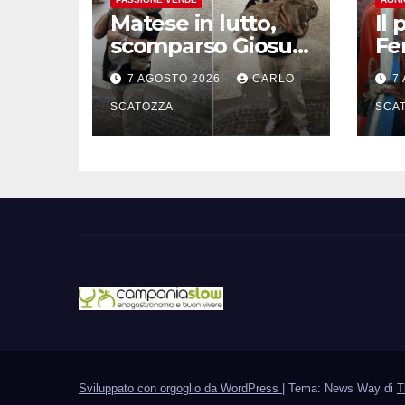
Matese in lutto,
Il 
scomparso Giosuè
Fe
il coniglio gigante
se
7 AGOSTO 2026
CARLO
7
pluripremiato
all
SCATOZZA
so
SCA
Sviluppato con orgoglio da WordPress
|
Tema: News Way di
T