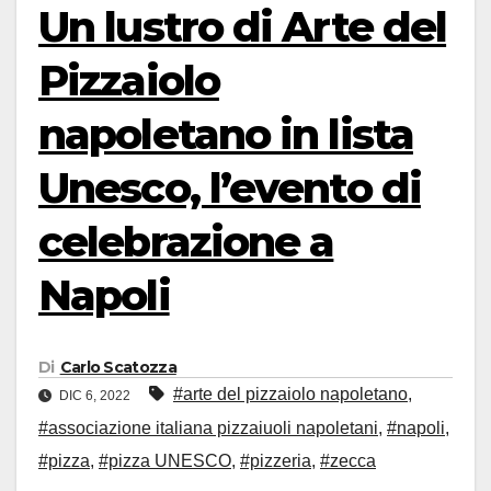
Un lustro di Arte del
Pizzaiolo
napoletano in lista
Unesco, l’evento di
celebrazione a
Napoli
Di
Carlo Scatozza
#arte del pizzaiolo napoletano
,
DIC 6, 2022
#associazione italiana pizzaiuoli napoletani
,
#napoli
,
#pizza
,
#pizza UNESCO
,
#pizzeria
,
#zecca