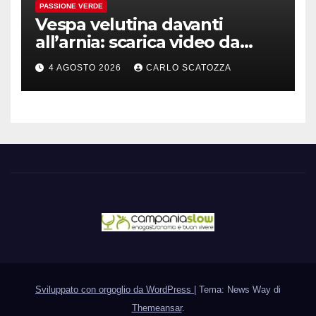
PASSIONE VERDE
Vespa velutina davanti
all’arnia: scarica video da
TikTok prima che il post
4 AGOSTO 2026
CARLO SCATOZZA
sparisca
Sviluppato con orgoglio da WordPress
|
Tema: News Way di
Themeansar
.