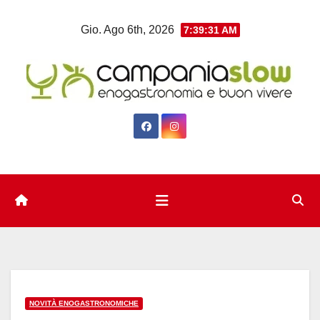
Salta
Gio. Ago 6th, 2026
7:39:32 AM
al
contenuto
NOVITÀ ENOGASTRONOMICHE