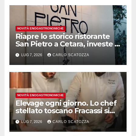
NOVITÀ ENOGASTRONOMICHE
Riapre lo storico ristorante
San Pietro a Cetara, investe il
gruppo Armatore
LUG 7, 2026
CARLO SCATOZZA
NOVITÀ ENOGASTRONOMICHE
Elevage ogni giorno. Lo chef
stellato toscano Fracassi si
trasferisce a Trentola
LUG 7, 2026
CARLO SCATOZZA
Ducenta