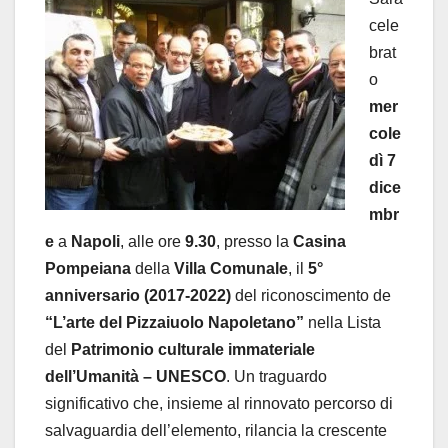
cele
brat
o
mer
cole
dì
7
dice
mbr
e
a
Napoli
, alle ore
9.30
, presso la
Casina
Pompeiana
della
Villa Comunale
, il
5°
anniversario (2017-2022)
del riconoscimento de
“L’arte del Pizzaiuolo Napoletano”
nella Lista
del
Patrimonio culturale immateriale
dell’Umanità – UNESCO
. Un traguardo
significativo che, insieme al rinnovato percorso di
salvaguardia dell’elemento, rilancia la crescente