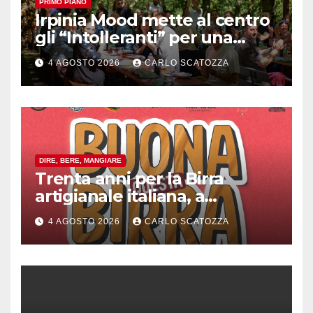
PRIMO PIANO
Irpinia Mood mette al centro
gli “Intolleranti” per una
rivoluzione sostenibile del
4 AGOSTO 2026
CARLO SCATOZZA
cibo
DIRE, BERE, MANGIARE
Trenta anni per la Birra
artigianale italiana, a
Pomigliano d’arco evento
4 AGOSTO 2026
CARLO SCATOZZA
celebrativo con birra speciale