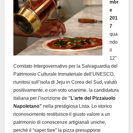
mbr
e
201
7
qua
ndo
il
12°
Comitato Intergovernativo per la Salvaguardia del
Patrimonio Culturale Immateriale dell’UNESCO,
riunitosi sull’isola di Jeju in Corea del Sud, valutò
positivamente, e con voto unanime, la candidatura
italiana per l’iscrizione de
“L’arte del Pizzaiuolo
Napoletano”
nella prestigiosa Lista. Lo storico
riconoscimento restituisce il giusto valore a un
patrimonio di conoscenze artigianali uniche,
perché il “saper fare” la pizza presuppone