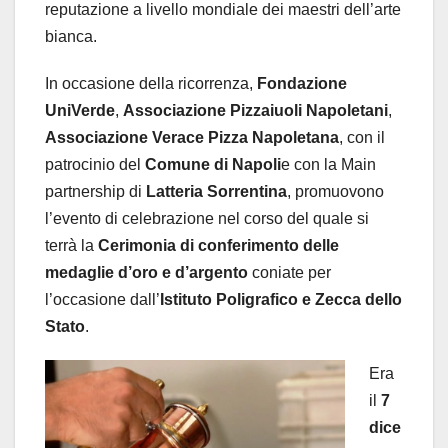
reputazione a livello mondiale dei maestri dell’arte
bianca.
In occasione della ricorrenza,
Fondazione
UniVerde
,
Associazione Pizzaiuoli Napoletani
,
Associazione Verace Pizza Napoletana
, con il
patrocinio del
Comune di Napoli
e con la Main
partnership di
Latteria Sorrentina
, promuovono
l’evento di celebrazione nel corso del quale si
terrà la
Cerimonia di conferimento delle
medaglie d’oro e d’argento
coniate per
l’occasione dall’
Istituto Poligrafico e Zecca dello
Stato
.
Era
il
7
dice