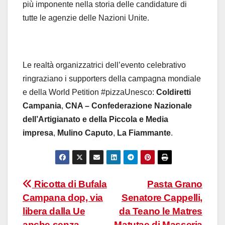
più imponente nella storia delle candidature di
tutte le agenzie delle Nazioni Unite.
Le realtà organizzatrici dell’evento celebrativo
ringraziano i supporters della campagna mondiale
e della World Petition #pizzaUnesco:
Coldiretti
Campania
,
CNA – Confederazione Nazionale
dell’Artigianato e della Piccola e Media
impresa
,
Mulino Caputo
,
La Fiammante
.
Navigazione
Ricotta di Bufala
Pasta Grano
Campana dop, via
Senatore Cappelli,
articoli
libera dalla Ue
da Teano le Matres
anche senza
Matutae di Masseria