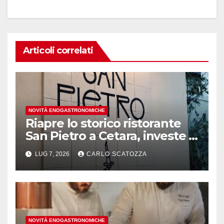
Articoli correlati
NOVITÀ ENOGASTRONOMICHE
Riapre lo storico ristorante
San Pietro a Cetara, investe il
gruppo Armatore
LUG 7, 2026
CARLO SCATOZZA
NOVITÀ ENOGASTRONOMICHE