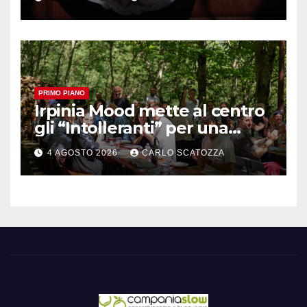
sfogliatella, in diretta da
Pintauro
PRIMO PIANO
Irpinia Mood mette al centro
gli “Intolleranti” per una
rivoluzione sostenibile del
4 AGOSTO 2026
CARLO SCATOZZA
cibo