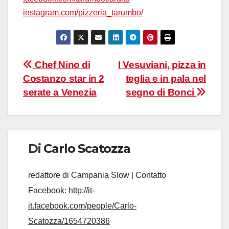
instagram.com/pizzeria_tarumbo/
Navigazione
Chef Nino di
I Vesuviani, pizza in
Costanzo star in 2
teglia e in pala nel
articoli
serate a Venezia
segno di Bonci
Di
Carlo Scatozza
redattore di Campania Slow | Contatto
Facebook:
http://it-
it.facebook.com/people/Carlo-
Scatozza/1654720386