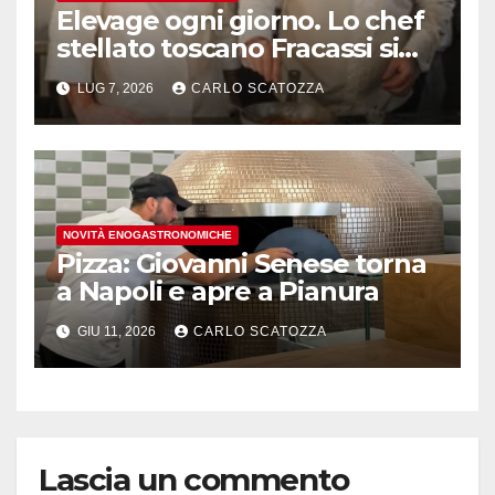
Elevage ogni giorno. Lo chef
stellato toscano Fracassi si
trasferisce a Trentola
LUG 7, 2026
CARLO SCATOZZA
Ducenta
NOVITÀ ENOGASTRONOMICHE
Pizza: Giovanni Senese torna
a Napoli e apre a Pianura
GIU 11, 2026
CARLO SCATOZZA
Lascia un commento