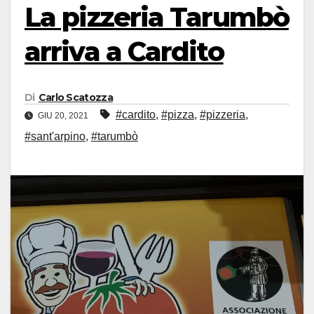
La pizzeria Tarumbò
arriva a Cardito
Di
Carlo Scatozza
#cardito
,
#pizza
,
#pizzeria
,
GIU 20, 2021
#sant'arpino
,
#tarumbò