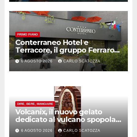
PRIMO PIANO
Conterraneo Hotel e
Terracore, il gruppo Ferraro
amplia l’ ospitalità e il gusto
6 AGOSTO 2026
CARLO SCATOZZA
alle porte di Caserta
DIRE, BERE, MANGIARE
Volcanix, il nuovo gelato
dedicato al vulcano spopola,
è nato a Caivano
6 AGOSTO 2026
CARLO SCATOZZA