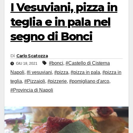
I Vesuviani, pizza in
teglia e in pala nel
segno di Bonci
Di
Carlo Scatozza
#bonci
,
#Castello di Cisterna
GIU 18, 2021
Napoli
,
#i vesuviani
,
#pizza
,
#pizza in pala
,
#pizza in
teglia
,
#Pizzaioli
,
#pizzerie
,
#pomigliano d'arco
,
#Provincia di Napoli