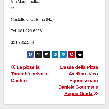
Via Madonnelle,
55
Castello di Cisterna (Na)
Tel. 081 329 6996
331 7855598
Navigazione
La pizzeria
L’asse della Pizza
Tarumbò arriva a
Avellino -Vico
articoli
Cardito
Equense con
Daniele Gourmet e
Peppe Guida