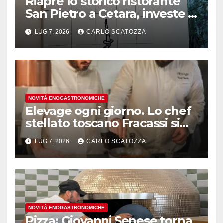
Riapre lo storico ristorante
San Pietro a Cetara, investe il
gruppo Armatore
LUG 7, 2026
CARLO SCATOZZA
NOVITÀ ENOGASTRONOMICHE
Elevage ogni giorno. Lo chef
stellato toscano Fracassi si
trasferisce a Trentola
LUG 7, 2026
CARLO SCATOZZA
Ducenta
NOVITÀ ENOGASTRONOMICHE
Pizza: Giovanni Senese torna