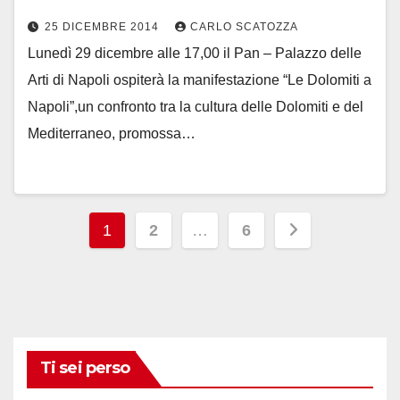
25 DICEMBRE 2014
CARLO SCATOZZA
Lunedì 29 dicembre alle 17,00 il Pan – Palazzo delle
Arti di Napoli ospiterà la manifestazione “Le Dolomiti a
Napoli”,un confronto tra la cultura delle Dolomiti e del
Mediterraneo, promossa…
Paginazione
1
2
…
6
degli
articoli
Ti sei perso