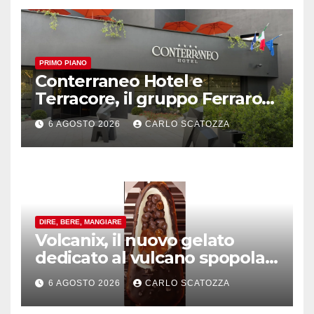
PRIMO PIANO
Conterraneo Hotel e
Terracore, il gruppo Ferraro
amplia l’ ospitalità e il gusto
6 AGOSTO 2026
CARLO SCATOZZA
alle porte di Caserta
DIRE, BERE, MANGIARE
Volcanix, il nuovo gelato
dedicato al vulcano spopola,
è nato a Caivano
6 AGOSTO 2026
CARLO SCATOZZA