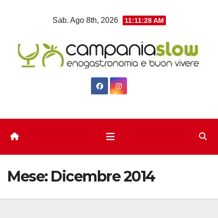
Salta
Sab. Ago 8th, 2026
11:11:28 AM
al
contenuto
Mese:
Dicembre 2014