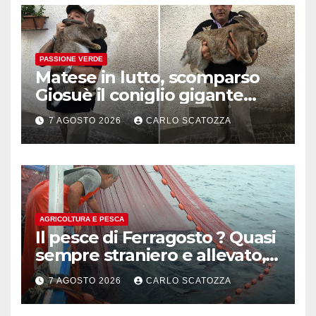
PASSIONE VERDE
Matese in lutto, scomparso
Giosuè il coniglio gigante
pluripremiato
7 AGOSTO 2026
CARLO SCATOZZA
AGRICOLTURA E PESCA
Il pesce di Ferragosto ? Quasi
sempre straniero e allevato,
in sofferenza
7 AGOSTO 2026
CARLO SCATOZZA