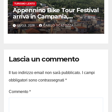
TURISMO LENTO
Appennino Bike Tour Festival
arriva in Campania,
appuntamento a Valle
LUG 9, 2026
CARLO SCATOZZA
Agricola
Lascia un commento
Il tuo indirizzo email non sarà pubblicato.
I campi
obbligatori sono contrassegnati
*
Commento
*