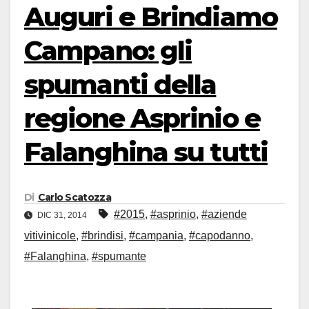
Auguri e Brindiamo
Campano: gli
spumanti della
regione Asprinio e
Falanghina su tutti
Di
Carlo Scatozza
#2015
,
#asprinio
,
#aziende
DIC 31, 2014
vitivinicole
,
#brindisi
,
#campania
,
#capodanno
,
#Falanghina
,
#spumante