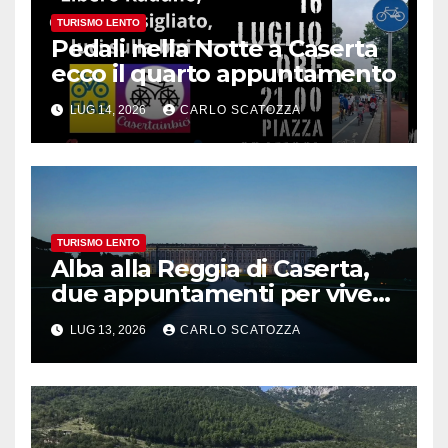
TURISMO LENTO
Pedali nella Notte a Caserta
ecco il quarto appuntamento
LUG 14, 2026
CARLO SCATOZZA
TURISMO LENTO
Alba alla Reggia di Caserta,
due appuntamenti per vivere
la magia
LUG 13, 2026
CARLO SCATOZZA