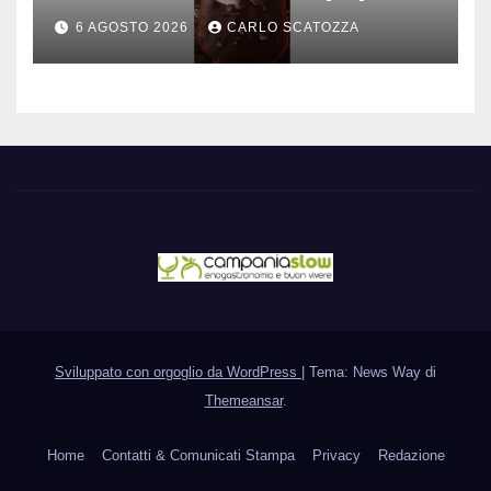
è nato a Caivano
6 AGOSTO 2026
CARLO SCATOZZA
Sviluppato con orgoglio da WordPress
|
Tema: News Way di
Themeansar
.
Home
Contatti & Comunicati Stampa
Privacy
Redazione