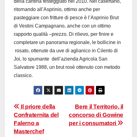
della cantina festeggiato nel 2010. Nel casertano,
ritornando all’Asprinio, ottimo anche per
pasteggiare con fritture di pesce è l’Asprinio Brut
di Vestini Campagnano, anche con un ottimo
rapporto qualità –prezzo. Di rilievo, per finire e
completare un panorama regionale, le bollicine in
rosato, ottenute da uve di aglianico in Cilento di
Joi, lo spumante dell’azienda Agricola San
Salvatore 1988, un brut rosè ottenuto con metodo
classico.
Navigazione
Il priore della
Bere il Territorio, il
Confraternita del
concorso di Gowine
articoli
Falerno a
per i consumatori
Masterchef