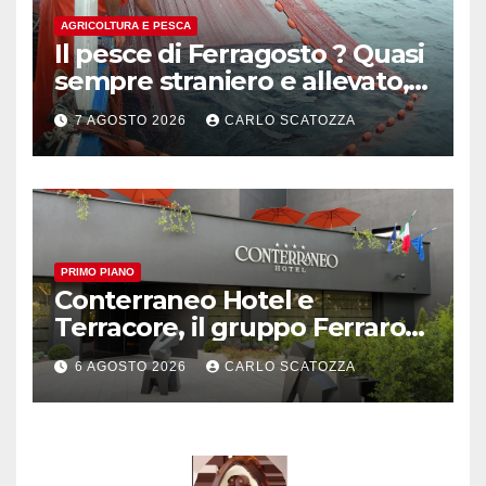
AGRICOLTURA E PESCA
Il pesce di Ferragosto ? Quasi
sempre straniero e allevato,
in sofferenza
7 AGOSTO 2026
CARLO SCATOZZA
PRIMO PIANO
Conterraneo Hotel e
Terracore, il gruppo Ferraro
amplia l’ ospitalità e il gusto
6 AGOSTO 2026
CARLO SCATOZZA
alle porte di Caserta