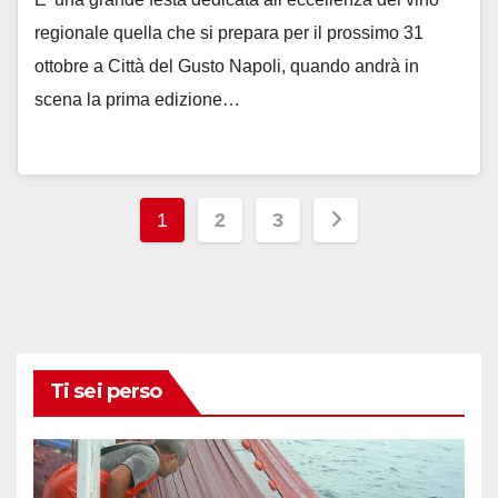
regionale quella che si prepara per il prossimo 31
ottobre a Città del Gusto Napoli, quando andrà in
scena la prima edizione…
Paginazione
1
2
3
degli
articoli
Ti sei perso